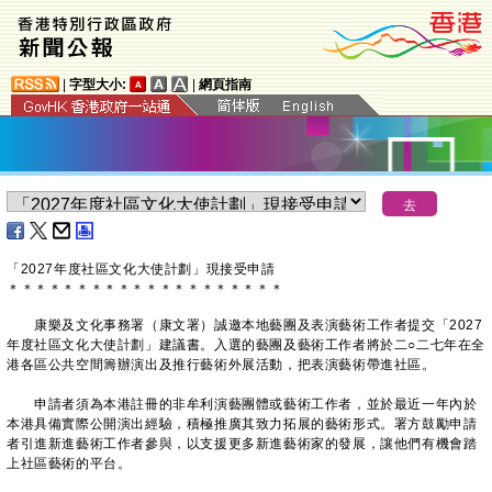
|
字型大小:
|
網頁指南
「2027年度社區文化大使計劃」現接受申請
＊
＊
＊
＊
＊
＊
＊
＊
＊
＊
＊
＊
＊
＊
＊
＊
＊
＊
＊
＊
康樂及文化事務署（康文署）誠邀本地藝團及表演藝術工作者提交「2027
年度社區文化大使計劃」建議書。入選的藝團及藝術工作者將於二○二七年在全
港各區公共空間籌辦演出及推行藝術外展活動，把表演藝術帶進社區。
申請者須為本港註冊的非牟利演藝團體或藝術工作者，並於最近一年內於
本港具備實際公開演出經驗，積極推廣其致力拓展的藝術形式。署方鼓勵申請
者引進新進藝術工作者參與，以支援更多新進藝術家的發展，讓他們有機會踏
上社區藝術的平台。