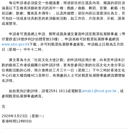
每位申請者必須提交一份建議書，簡述節目的主題及內容。擬議的節目須
涵蓋以下五種表演藝術形式的其中一種：戲曲／曲藝、舞蹈、音樂、劇藝（包
括話劇、默劇、魔術及木偶等），以及跨媒體；節目內容以巡迴演出為主，另
可包括一項或多項具創意的表演藝術活動，如工作坊、片段表演、示範、講座
或展覽等。
申請者可透過網上申請、郵寄或親身遞交書面申請至觀眾拓展辦事處（灣
仔愛群道18號伊利沙伯體育館10樓）。申請表格可於觀眾拓展辦事處網頁
www.abo.gov.hk
下載，亦可到觀眾拓展辦事處索取。申請截止日期為五月四
日（星期一）中午十二時。
康文署為今次「社區文化大使計劃」的申請特設簡介會，向有意申請本計
劃的藝術工作者或藝團介紹申請詳情，更有曾參與計劃的社區文化大使分享以
往籌劃活動的心得。簡介會將於三月三十一日（星期二）下午三時於香港文化
中心行政大樓四樓AC1室舉行，有興趣的人士可於觀眾拓展辦事處網頁瀏覽報
名詳情。
如欲查詢計劃詳情，請電2591 1611或電郵至
amab1@lcsd.gov.hk
，或
參閱觀眾拓展辦事處網頁。
完
2026年3月23日（星期一）
香港時間12時00分