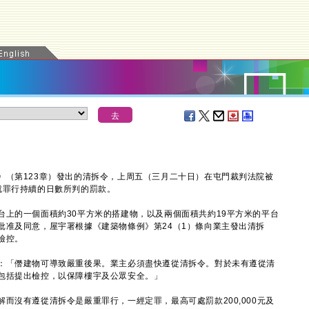
（第123章）發出的清拆令，上周五（三月二十日）在屯門裁判法院被
元屬就罪行持續的日數所判的罰款。
的一個面積約30平方米的搭建物，以及兩個面積共約19平方米的平台
批准及同意，屋宇署根據《建築物條例》第24（1）條向業主發出清拆
檢控。
「僭建物可導致嚴重後果。業主必須盡快遵從清拆令。對於未有遵從清
包括提出檢控，以保障樓宇及公眾安全。」
沒有遵從清拆令是嚴重罪行，一經定罪，最高可處罰款200,000元及