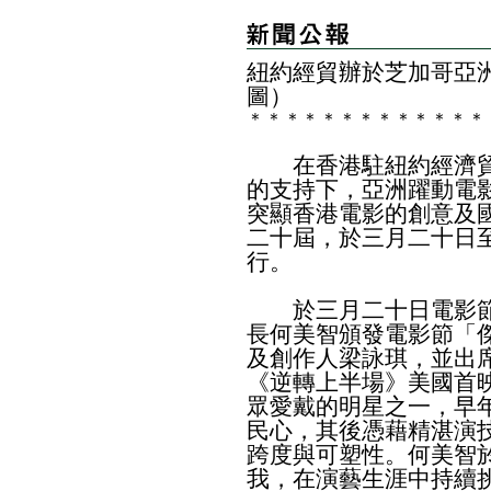
紐約經貿辦於芝加哥亞
圖）
＊
＊
＊
＊
＊
＊
＊
＊
＊
＊
＊
＊
＊
在香港駐紐約經濟貿
的支持下，亞洲躍動電
突顯香港電影的創意及
二十屆，於三月二十日
行。
於三月二十日電影節
長何美智頒發電影節「
及創作人梁詠琪，並出
《逆轉上半場》美國首
眾愛戴的明星之一，早
民心，其後憑藉精湛演
跨度與可塑性。何美智
我，在演藝生涯中持續