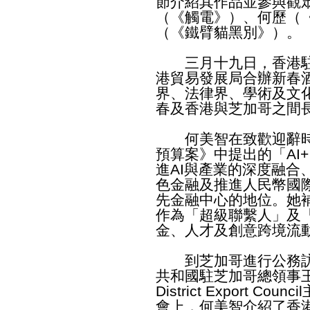
節介紹其作品並參與觀
（《觸電》）、何歷（
（《鐵臂貓黑別》）。
三月十九日，香港駐
港貿易發展局合辦新春酒
界、法律界、學術及文
春及香港與芝加哥之間
何美智在致歡迎辭時重點
預算案》中提出的「AI
進AI與產業的深度融合
色金融及推進人民幣國
先金融中心的地位。她
作為「超級聯繫人」及
金、人才及創意跨境流
到芝加哥進行公務訪
共和國駐芝加哥總領事王保東
District Export C
會上，何美智介紹了香