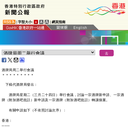
|
字型大小:
|
網頁指南
酒牌局周二舉行會議
＊
＊
＊
＊
＊
＊
＊
＊
＊
下稿代酒牌局發出：
酒牌局星期二（三月二十四日）舉行會議，討論一宗酒牌新申請、一宗酒
牌（附加酒吧批註）新申請及一宗酒牌（附加酒吧批註）轉讓個案。
有關申請如下（不依照討論次序）：
香港：
───