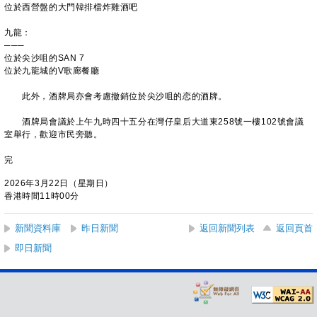
位於西營盤的大門韓排檔炸雞酒吧
九龍：
───
位於尖沙咀的SAN 7
位於九龍城的V歌廊餐廳
此外，酒牌局亦會考慮撤銷位於尖沙咀的恋的酒牌。
酒牌局會議於上午九時四十五分在灣仔皇后大道東258號一樓102號會議
室舉行，歡迎市民旁聽。
完
2026年3月22日（星期日）
香港時間11時00分
新聞資料庫
昨日新聞
返回新聞列表
返回頁首
即日新聞