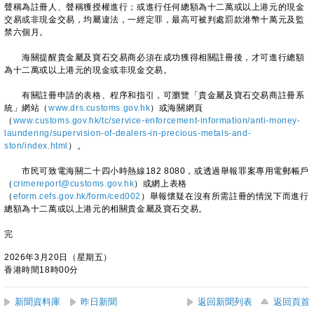
聲稱為註冊人、聲稱獲授權進行；或進行任何總額為十二萬或以上港元的現金
交易或非現金交易，均屬違法，一經定罪，最高可被判處罰款港幣十萬元及監
禁六個月。
海關提醒貴金屬及寶石交易商必須在成功獲得相關註冊後，才可進行總額
為十二萬或以上港元的現金或非現金交易。
有關註冊申請的表格、程序和指引，可瀏覽「貴金屬及寶石交易商註冊系
統」網站（
www.drs.customs.gov.hk
）或海關網頁
（
www.customs.gov.hk/tc/service-enforcement-information/anti-money-
laundering/supervision-of-dealers-in-precious-metals-and-
ston/index.html
）。
市民可致電海關二十四小時熱線182 8080，或透過舉報罪案專用電郵帳戶
（
crimereport@customs.gov.hk
）或網上表格
（
eform.cefs.gov.hk/form/ced002
）舉報懷疑在沒有所需註冊的情況下而進行
總額為十二萬或以上港元的相關貴金屬及寶石交易。
完
2026年3月20日（星期五）
香港時間18時00分
新聞資料庫
昨日新聞
返回新聞列表
返回頁首