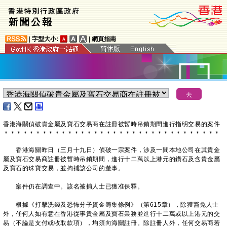
|
字型大小:
|
網頁指南
香港海關偵破貴金屬及寶石交易商在註冊被暫時吊銷期間進行指明交易的案件
＊
＊
＊
＊
＊
＊
＊
＊
＊
＊
＊
＊
＊
＊
＊
＊
＊
＊
＊
＊
＊
＊
＊
＊
＊
＊
＊
＊
＊
＊
＊
＊
＊
＊
香港海關昨日（三月十九日）偵破一宗案件，涉及一間本地公司在其貴金
屬及寶石交易商註冊被暫時吊銷期間，進行十二萬以上港元的鑽石及含貴金屬
及寶石的珠寶交易，並拘捕該公司的董事。
案件仍在調查中。該名被捕人士已獲准保釋。
根據《打擊洗錢及恐怖分子資金籌集條例》（第615章），除獲豁免人士
外，任何人如有意在香港從事貴金屬及寶石業務並進行十二萬或以上港元的交
易（不論是支付或收取款項），均須向海關註冊。除註冊人外，任何交易商若