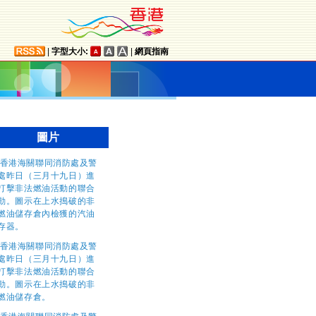
|
字型大小:
|
網頁指南
圖片