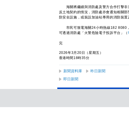
海關將繼續與消防處及警方合作打擊非法
反土地契約的情況，消防處亦會通知相關部
防安全設施，或裝設加油站專用的消防裝置
市民可致電海關24小時熱線182 8080
可透過消防處「火警危險電子投訴平台」（
完
2026年3月20日（星期五）
香港時間18時35分
新聞資料庫
昨日新聞
即日新聞