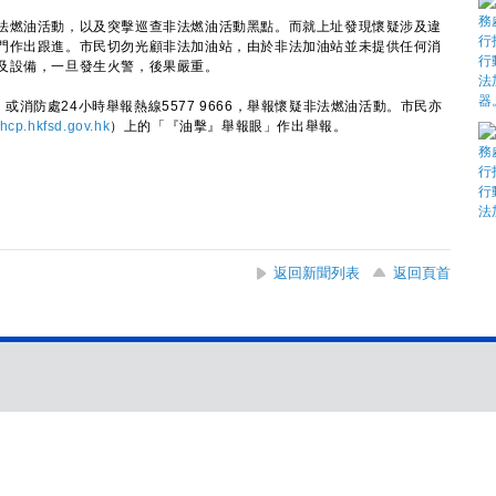
燃油活動，以及突擊巡查非法燃油活動黑點。而就上址發現懷疑涉及違
門作出跟進。市民切勿光顧非法加油站，由於非法加油站並未提供任何消
及設備，一旦發生火警，後果嚴重。
，或消防處24小時舉報熱線5577 9666，舉報懷疑非法燃油活動。市民亦
fhcp.hkfsd.gov.hk
）上的「『油擊』舉報眼」作出舉報。
返回新聞列表
返回頁首