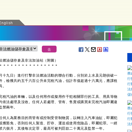
非法燃油儲存倉及非法加油站（附圖）
＊
＊
＊
＊
＊
＊
＊
＊
＊
＊
＊
＊
＊
＊
＊
＊
十九日）進行打擊非法燃油活動的聯合行動，分別於上水及元朗偵破一
件，檢獲共約五千六百公升未完稅汽油，估計市值超過十六萬元，應課稅
具。
稅汽油的車輛，以及任何用作或擬用作干犯相關罪行的工具、用具等物
均依法處理及沒收。任何人若處理、管有、售賣或購買未完稅汽油即屬違
監禁兩年。
何人為業務目的而管有或控制受管制物質，以轉注入汽車油缸，即屬犯
或獲豁免，否則任何人製造、貯存、運送或使用危險品，即屬犯罪。一經
禁六個月，其後每次定罪，最高可被判罰款二十萬元及監禁一年。