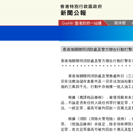
​香港海關聯同消防處及警方聯合行動打擊
＊
＊
＊
＊
＊
＊
＊
＊
＊
＊
＊
＊
＊
＊
＊
＊
＊
＊
＊
香港海關聯同消防處及警務處昨日（三月
宗非法燃油儲存倉案件及一宗非法加油站案
值約三萬四千元。行動中亦檢獲一批入油工
根據《應課稅品條例》，被發現載有未完
品，不論是否有任何人就任何罪行被定罪，
法。一經定罪，最高可被判罰款一百萬元及
根據《消防（消除火警危險）規例》，任
罪。《危險品條例》亦規定，除非領有牌照
定罪，首次定罪最高可被判罰款十萬元及監