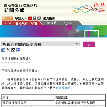
|
字型大小:
|
網頁指南
與銀行有關的騙案通知
＊
＊
＊
＊
＊
＊
＊
＊
＊
＊
下稿代香港金融管理局發出︰
香港金融管理局（金管局）呼籲市民提高警覺，留意以下銀行已就欺詐網
站、網上銀行登入畫面、偽冒電郵或其他騙案發出新聞稿。有關銀行已向金管
局匯報事件，其新聞稿的超連結已上載至
金管局網站
。
銀行
騙案類別
東亞銀行有限公司
欺詐網站及網上銀行登入畫面