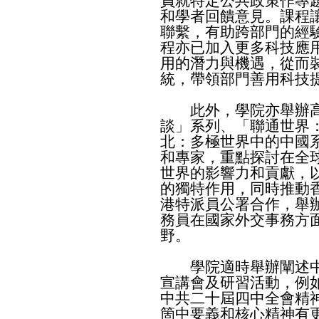
員就特定公共政策作專
和學者回饋意見。課程
聯繫，有助跨部門的經
程亦已加入更多科技應
用的潛力與機遇，從而
統，帶領部門善用科技
此外，學院亦舉辦高
談」系列、「聯通世界
北：多極世界中的中國
和專家，重點探討在全
世界的影響力和貢獻，
的獨特作用，同時推動
港特派員公署合作，舉
務員在國家外交事務方
野。
學院適時舉辦闡述中
宣講會及研習活動，例
中共二十屆四中全會精
箇中要義和核心精神有