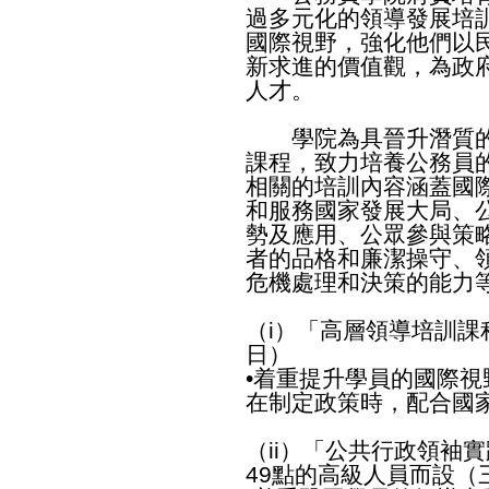
過多元化的領導發展培
國際視野，強化他們以
新求進的價值觀，為政
人才。
學院為具晉升潛質的
課程，致力培養公務員
相關的培訓內容涵蓋國
和服務國家發展大局、
勢及應用、公眾參與策
者的品格和廉潔操守、
危機處理和決策的能力
（i）「高層領導培訓
日）
•着重提升學員的國際
在制定政策時，配合國
（ii）「公共行政領袖
49點的高級人員而設（