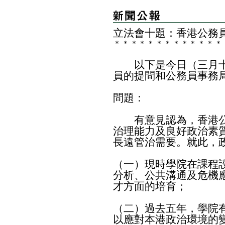
立法會十題：香港公務
＊
＊
＊
＊
＊
＊
＊
＊
＊
＊
＊
＊
＊
以下是今日（三月十
員的提問和公務員事務
問題：
有意見認為，香港公
治理能力及良好政治素
長遠管治需要。就此，
（一）現時學院在課程
分析、公共溝通及危機
才方面的培育；
（二）過去五年，學院
以應對本港政治環境的