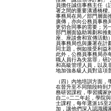
員擔任誠信事務主任（
署之間的重要溝通橋樑
事務局在局／部門層面
廣傳，亦向公務員事務
更切合同事的需要；另
部門層面協助籌劃和推
座、座談會和宣傳活動
員事務局也與廉署在計
同主題，例如接受利益
此外，公務員事務局亦
職人員行為失當罪」研
和高級管理人員，以及
地加強各級人員對這項
（四）內地培訓方面，
在晉升至不同階段時到
務研習課程，學習國家
自二○二二年起，學院
士課程，每年選派15至
加，讓他們深入認識國