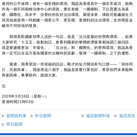
會得到公平保障，會有一個安穩的環境。我認為香港其中一個非常成功，能夠
作為一個不同範疇法律中心的原因，實在有賴「一國兩制」下以普通法為基
礎，國際化、高水平、信譽好的良好法治環境。展望未來，律政司會繼續全力
與其他政策局一同創建一個更公平、更安穩、更便利的法治環境，支持商貿金
融等不同領域的發展。
我很喜歡國家領導人說的一句話，就是「法治是最好的營商環境」。如果
大家研究「十五五」規劃的話，會看到國家的整體經濟發展都強調三個詞語，
就是要建構更加「市場化」、「法治化」和「國際化」的營商環境。我認為香
港一定可以在這方面為國家作出獨特的貢獻，發揮「一國兩制」之下的優勢。
最後，我希望說一些祝福的説話。剛才的短片開頭有句口號——「與你同
行，共創高峯」，我借用這八個字，無論是甚麼行業也好，希望你們未來能夠
再創高峰，事事順利，謝謝大家。
完
2026年3月16日（星期一）
香港時間21時03分
新聞資料庫
昨日新聞
返回新聞列表
返回頁首
即日新聞