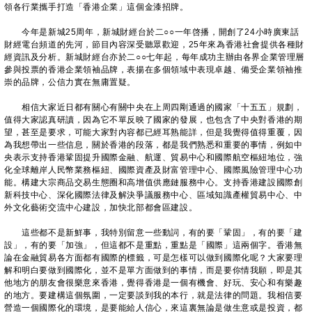
領各行業攜手打造「香港企業」這個金漆招牌。
今年是新城25周年，新城財經台於二○○一年啓播，開創了24小時廣東話
財經電台頻道的先河，節目內容深受聽眾歡迎，25年來為香港社會提供各種財
經資訊及分析。新城財經台亦於二○○七年起，每年成功主辦由各界企業管理層
參與投票的香港企業領袖品牌，表揚在多個領域中表現卓越、備受企業領袖推
崇的品牌，公信力實在無庸置疑。
相信大家近日都有關心有關中央在上周四剛通過的國家「十五五」規劃，
值得大家認真研讀，因為它不單反映了國家的發展，也包含了中央對香港的期
望，甚至是要求，可能大家對內容都已經耳熟能詳，但是我覺得值得重覆，因
為我想帶出一些信息，關於香港的段落，都是我們熟悉和重要的事情，例如中
央表示支持香港鞏固提升國際金融、航運、貿易中心和國際航空樞紐地位，強
化全球離岸人民幣業務樞紐、國際資產及財富管理中心、國際風險管理中心功
能。構建大宗商品交易生態圈和高增值供應鏈服務中心。支持香港建設國際創
新科技中心、深化國際法律及解決爭議服務中心、區域知識產權貿易中心、中
外文化藝術交流中心建設，加快北部都會區建設。
這些都不是新鮮事，我特別留意一些動詞，有的要「鞏固」，有的要「建
設」，有的要「加強」，但這都不是重點，重點是「國際」這兩個字。香港無
論在金融貿易各方面都有國際的標籤，可是怎樣可以做到國際化呢？大家要理
解和明白要做到國際化，並不是單方面做到的事情，而是要你情我願，即是其
他地方的朋友會很樂意來香港，覺得香港是一個有機會、好玩、安心和有樂趣
的地方。要建構這個氛圍，一定要談到我的本行，就是法律的問題。我相信要
營造一個國際化的環境，是要能給人信心，來這裏無論是做生意或是投資，都