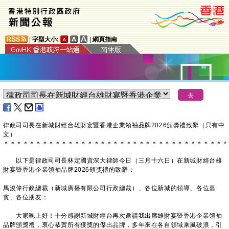
|
字型大小:
|
網頁指南
​律政司司長在新城財經台雄財宴暨香港企業領袖品牌2026頒獎禮致辭（只有中
文）
＊
＊
＊
＊
＊
＊
＊
＊
＊
＊
＊
＊
＊
＊
＊
＊
＊
＊
＊
＊
＊
＊
＊
＊
＊
＊
＊
＊
＊
＊
＊
＊
＊
＊
＊
以下是律政司司長林定國資深大律師今日（三月十六日）在新城財經台雄
財宴暨香港企業領袖品牌2026頒獎禮的致辭：
馬浚偉行政總裁（新城廣播有限公司行政總裁）、各位新城的領導、各位嘉
賓、各位朋友：
大家晚上好！十分感謝新城財經台再次邀請我出席雄財宴暨香港企業領袖
品牌頒獎禮，衷心恭賀所有獲獎的傑出品牌，多年來在各自領域乘風破浪，引