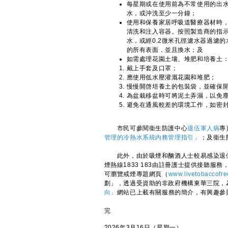
每星期或在使用前為不常使用的出
水，或沖洗至少一分鐘；
使用和保養家居呼吸道醫療器材時
清洗和注入容器。按照製造商的指
水，或經0.2微米孔徑濾水器過濾
的所有表面，並且換水；及
如需處理花園土壤、堆肥和培養土
戴上手套及口罩；
應使用低水壓灌溉花園和堆肥；
慢慢開啓培養土的包裝袋，並確保
為盆栽移盆時可將泥土弄濕，以免
避免在通風較差的環境工作，如密
市民可參閱衞生防護中心
退伍軍人病
專
管理的冷熱水系統內務管理指引」
；及衞生
此外，由於吸煙和酗酒人士較易感染退伍
煙熱線1833 183由註冊護士提供接聽
可瀏覽戒煙專題網頁（
www.livetobaccofre
劃」，透過受資助的非政府機構東華三院，
向」
網站已上載有關服務的簡介，有興趣參與
完
2026年3月16日（星期一）