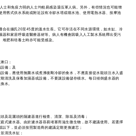
人士和免疫力弱的人士均較易感染退伍軍人病。另外，有些情況也可能增
使用舊式供水系統或附近設有冷卻水塔或噴水池、使用電熱水器、按摩池
在攝氏20至45度的溫水生長。它可存活在不同水源環境，如水缸、冷
濕器和家居呼吸道醫療器材等。病人有機會因吸入人工製水系統釋出受污
、堆肥和培養土時亦可能受感染。
及漱口；
的設備；及
的設備，應使用無菌水或煮沸後剛冷卻的食水，不應直接從水龍頭注水入盛
定期清洗及保養加濕器或設備，不要讓設備儲存積水。每日傾倒盛水器的
且換水。
龍頭及花灑頭的隔濾器進行檢查、清潔、除垢及消毒；
家庭式濾水器。由於濾水器容易堵塞而滋生微生物，故不建議使用。若選擇
米或以下，並必須按照製造商的建議定期更換濾芯；
，並清洗水缸；