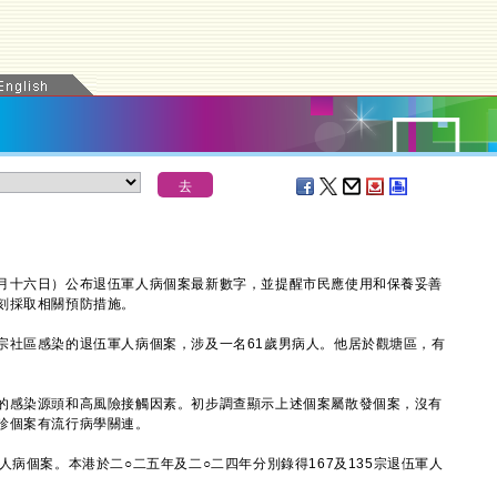
十六日）公布退伍軍人病個案最新數字，並提醒市民應使用和保養妥善
刻採取相關預防措施。
社區感染的退伍軍人病個案，涉及一名61歲男病人。他居於觀塘區，有
感染源頭和高風險接觸因素。初步調查顯示上述個案屬散發個案，沒有
診個案有流行病學關連。
個案。本港於二○二五年及二○二四年分別錄得167及135宗退伍軍人