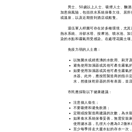
男士、50歲以上人士、吸煙人士、酗酒
加患病風險，包括供水系統保養欠佳、居所
或溫泉，以及近期曾到酒店或船隻。
退伍軍人桿菌可存在於多種環境，尤其適合
熱水系統、冷卻水塔、按摩池、噴水池、加
染的水點和霧氣而受感染。在處理花園土壤
免疫力弱的人士應：
以無菌水或經煮沸的水飲用、刷牙
避免使用加濕器或其他可產生霧氣
如要使用加濕器或其他可產生霧氣
水器。此外，應按照製造商的指示
水，然後抹乾容器的所有表面，並
​市民應採取以下健康建議：
注意個人衞生；
不要吸煙和避免飲酒；
定期或按製造商建議的次數，為水
如果食水系統保養妥善，無需安裝
使用濾水器，孔徑大小應為0.2微
至少每季排走大廈水缸的存水一次