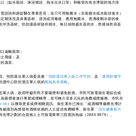
水口（如水龍頭、淋浴噴頭、熱水出水口等）和喉管內有水滯留的地方排
，需諮詢和跟從醫生專業意見，並只可用無菌水（非蒸餾水或水龍頭食水）
示定期清洗及保養器材。清洗或消毒後，應用無菌水、煮沸後剛冷卻的食
的水沖洗器材。切勿讓器材儲存積水。每日傾倒盛水器的水，然後抹乾容器
：
開口遠離面部；
塵土飛揚；及
封的溫室。
頁、預防退伍軍人病委員會
「預防退伍軍人病工作守則」
及
「適用於樓宇
防護中心防控退伍軍人病的
風險為本策略
。
軍人病，政府呼籲市民不要吸煙和避免飲酒。市民可致電衞生署綜合戒
服務，為吸煙者進行專業戒煙輔導，並可轉介至多元化的免費戒煙服務。市民亦
e.hk
）以獲取更多戒煙相關資訊。衞生署亦已推出「戒酒輔導服務先導計
為被識別為懷疑有酒精依賴的人士提供免費輔導。衞生署
「活出健康新方
先導計劃的合資格人士可致電東華三院查詢熱線（2884 9876）。