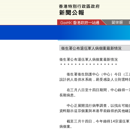
衞生署公布退伍軍人病個案最新情況
＊
＊
＊
＊
＊
＊
＊
＊
＊
＊
＊
＊
＊
＊
＊
＊
衞生署衞生防護中心（中心）今日（三月
設計的人造供水系統，易受感染人士則需時
在三月八日至十四日期間，中心錄得一宗
長期病患。
中心正展開流行病學調查，以找出可能的
資料顯示這宗個案與本港早前錄得的其他確
截至三月十四日，今年錄得14宗退伍軍人病
病個案。