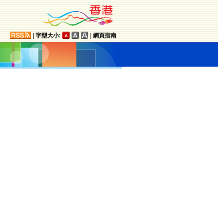
|
字型大小:
|
網頁指南