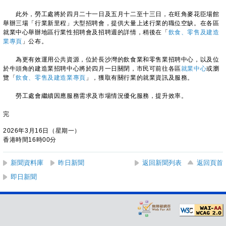
此外，勞工處將於四月二十一日及五月十二至十三日，在旺角麥花臣場館
舉辦三場「行業新里程」大型招聘會，提供大量上述行業的職位空缺。在各區
就業中心舉辦地區行業性招聘會及招聘週的詳情，稍後在「
飲食、零售及建造
業專頁
」公布。
為更有效運用公共資源，位於長沙灣的飲食業和零售業招聘中心，以及位
於牛頭角的建造業招聘中心將於四月一日關閉，市民可前往各區
就業中心
或瀏
覽「
飲食、零售及建造業專頁
」，獲取有關行業的就業資訊及服務。
勞工處會繼續因應服務需求及市場情況優化服務，提升效率。
完
2026年3月16日（星期一）
香港時間16時00分
新聞資料庫
昨日新聞
返回新聞列表
返回頁首
即日新聞