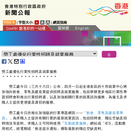
|
字型大小:
|
網頁指南
勞工處優化行業性招聘及就業服務
＊
＊
＊
＊
＊
＊
＊
＊
＊
＊
＊
＊
＊
＊
＊
勞工處今日（三月十六日）公布，四月一日起全港各區的十所就業中心將
加強向飲食、零售及建造業提供招聘及就業服務，包括舉辦更多地區行業性專
題招聘會和推出行業招聘週，以及加強相關行業的就業諮詢服務，為僱主及求
職人士提供更便捷及適切的服務。
勞工處今日亦推出加強版的行業專題網頁——「
飲食、零售及建造業專
頁
」，為求職人士提供有關行業的最新就業資訊，包括招聘會、職位空缺及招
聘情況等資料。求職人士可同時使用「
互動就業服務
」網站或「iES」流動應
用程式，經電郵或「推送提示通知」獲取最新的職位空缺資料。