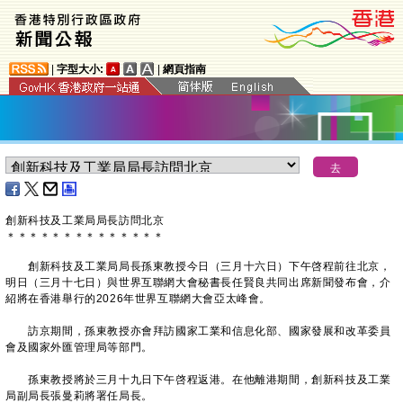
|
字型大小:
|
網頁指南
創新科技及工業局局長訪問北京
＊
＊
＊
＊
＊
＊
＊
＊
＊
＊
＊
＊
＊
＊
創新科技及工業局局長孫東教授今日（三月十六日）下午啓程前往北京，
明日（三月十七日）與世界互聯網大會秘書長任賢良共同出席新聞發布會，介
紹將在香港舉行的2026年世界互聯網大會亞太峰會。
訪京期間，孫東教授亦會拜訪國家工業和信息化部、國家發展和改革委員
會及國家外匯管理局等部門。
孫東教授將於三月十九日下午啓程返港。在他離港期間，創新科技及工業
局副局長張曼莉將署任局長。