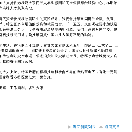
加入支持香港構建大宗商品交易生態圈和高增值供應鏈服務中心，亦明確
際高端人才集聚高地。
高質量發展和改善民生的實際成果。我們會持續鞏固提升金融、航運、
戶，締造更多高增值的投資和就業機會。「十五五」規劃明確要求加快發
都佔香港三分之一，是香港經濟發展的新引擎。我們正通過片區開發、優
新科技發展用途，為推動新質生產力注入源源不絕的動能。
生活。香港的五年規劃，會讓大家看到未來五年，即是二○二六至二○三
是要持續改善民生，同時鞏固香港的競爭力，讓這個良性循環不斷持續。
下降也利好資產市場，帶動消費和投資活動增長。特區政府會以更大力度
，推動香港由治及興。
大力支持、特區政府的積極推進和社會各界的團結奮進下，香港一定能
國家和香港特區更壯大、更富庶。
達、工作順利。多謝大家！
返回新聞列表
返回頁首