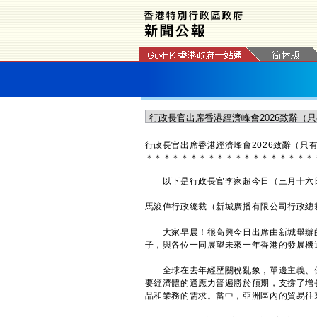
行政長官出席香港經濟峰會2026致辭（只
＊
＊
＊
＊
＊
＊
＊
＊
＊
＊
＊
＊
＊
＊
＊
＊
＊
＊
＊
以下是行政長官李家超今日（三月十六日）
馬浚偉行政總裁（新城廣播有限公司行政總
大家早晨！很高興今日出席由新城舉辦的
子，與各位一同展望未來一年香港的發展機
全球在去年經歷關稅亂象，單邊主義、保
要經濟體的適應力普遍勝於預期，支撐了增
品和業務的需求。當中，亞洲區內的貿易往