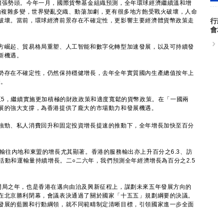
張勢頭。今年一月，國際貨幣基金組織預測，全年環球經濟繼續溫和增
政治複雜多變，世界變亂交織、動蕩加劇，更有很多地方飽受戰火破壞，人命
破壞。當前，環球經濟前景存在不確定性，更影響主要經濟體貨幣政策走
行
會
崛起、貿易格局重塑、人工智能和數字化轉型加速發展，以及可持續發
新機遇。
存在不確定性，仍然保持穩健增長，去年全年實質國內生產總值按年上
幣。
5，繼續實施更加積極的財政政策和適度寬鬆的貨幣政策。在「一國兩
展的強大支撐，為香港提供了龐大的市場動力和發展機遇。
勁、私人消費回升和固定投資增長提速的推動下，全年增長加快至百分
往內地和東盟的增長尤其顯著。香港的服務輸出亦上升百分之6.3、訪
務活動和運輸量持續增長。二○二六年，我們預測全年經濟增長為百分之2.5
局之年，也是香港在邁向由治及興新征程上，謀劃未來五年發展方向的
在北京勝利閉幕，會議表決通過了關於國家「十五五」規劃綱要的決議。
發展的藍圖和行動綱領，就不同範疇制定清晰目標，引領國家進一步全面