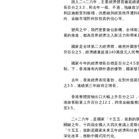
踏入二○二六年，主要經濟體普遍延續擴
長百分之3.3，和去年一樣。不過，地緣
和設施都受到摧殘，供應鏈與經貿秩序遭到
向、金融市場對科技投資的信心等。
變局之中，我們更要搶佔新機。全球南方
展的推進，都為世界經濟注入新活力和帶來
國家是全球第二大經濟體，雖然外圍形勢
升百分之5，經濟總量超過140萬億元人民
國家今年的經濟增長目標是百分之4.5至
制」下，香港擁有內聯外通的優勢，國家發
去年，香港經濟表現蓬勃，在對外貿易強
之3.5，連續第三年錄得正增長。
香港整體貨物出口大幅上升百分之12，輸
港旅客顯著上升百分之12.1，跨境金融服
至3.5。
二○二六年，是國家「十五五」規劃的開
關鍵之年。十四屆全國人大四次會議上星期
「十五五」規劃是國家未來五年經濟和社會
深化改革，推動中國式現代化。