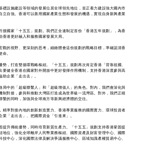
礎設施建設等領域的發展位居全球領先地位，並正着力建設強大國內市
自立自強。香港可以善用國家產業生態和發展的機遇，實現自身新興產業
接國家「十五五」規劃。我們正全速制定首份「香港五年規劃」，為香
動香港更好融入和服務國家發展大局。
觀的視野、更深刻的思考，細緻體會這份規劃的戰略目標，準確認清香
使命。
勢，打造雙循環戰略樞紐。「十五五」規劃再次肯定香港「背靠祖國、
出要健全香港在國家對外開放中更好發揮作用機制，支持香港深度參與高
協助企業「走出去」。
局中的「超級聯繫人」和「超級增值人」的角色。對內，我們會深化與
機制對接，參與和推動大灣區打造成為世界級一流灣區。對外，我們正積
聯繫的同時，加強與全球南方等新興經濟體的交往。
精準對接內地的創新創造實力、香港專業服務的國際實力、環球投資者
企業「走出去」、把國際資金「引進來」。
提升傳統優勢，同時培育新質生產力。「十五五」規劃支持香港鞏固提
紐地位，強化全球離岸人民幣業務樞紐、國際資產及財富管理中心、國際
科技中心，深化國際法律及解決爭議服務中心、區域知識產權貿易中心、