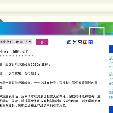
有中文）（附圖／短片）
＊
＊
＊
＊
＊
＊
＊
＊
＊
＊
＊
出席香港經濟峰會2026的致辭：
裁）、各位嘉賓、各位朋友：
新一屆香港經濟峰會。一年之計在於春，我期待在這個春暖花開的日
遇。
護主義抬頭，所幸環球經濟展現相當大的韌性，整體維持溫和增長，主
長動能。同時，科技革命推動多個相關領域的投資和創新，刺激環球新產
來更為蓬勃，突顯亞洲在全球經濟中的引擎角色。