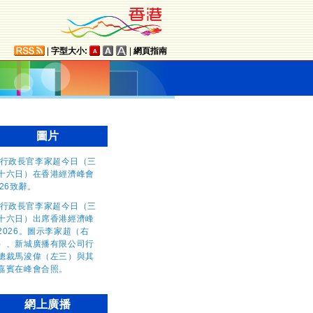
|
字型大小:
|
網頁指南
圖片
網上廣播