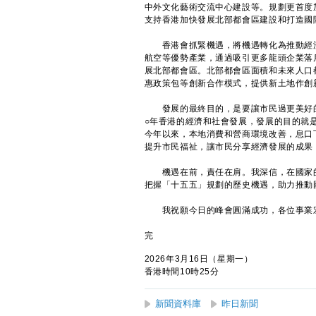
中外文化藝術交流中心建設等。規劃更首度
支持香港加快發展北部都會區建設和打造國
香港會抓緊機遇，將機遇轉化為推動經濟
航空等優勢產業，通過吸引更多龍頭企業落
展北部都會區。北部都會區面積和未來人口
惠政策包等創新合作模式，提供新土地作創
發展的最終目的，是要讓市民過更美好的
○年香港的經濟和社會發展，發展的目的就
今年以來，本地消費和營商環境改善，息口
提升市民福祉，讓市民分享經濟發展的成果
機遇在前，責任在肩。我深信，在國家的
把握「十五五」規劃的歷史機遇，助力推動
我祝願今日的峰會圓滿成功，各位事業宏
完
2026年3月16日（星期一）
香港時間10時25分
新聞資料庫
昨日新聞