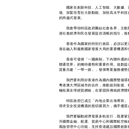
國家在創新科技、人工智能、大數據、基
場、加緊培育壯大新動能、加快高水平科技
的跨越式發展。
我會帶領特區政府團結社會各界，主動對
港社會經濟和民生發展提供清晰的指引，推
香港作為國家的特別行政區，必須以更宏
港在融入和服務國家發展大局的重要機遇和
香港可發揮「一國兩制」下內聯外通的優
聯通世界」的獨特優勢和重要作用。規劃提
質量共建「一帶一路」，發揮專業服務優勢
我們要利用好香港作為國內國際雙循環格
粵港澳大灣區城市的合作，推動規則銜接、
極拓展全球經貿網絡，在鞏固與傳統經濟體
特區政府已成立「內地企業出海專班」，
尋求安全投資機遇的殷切購買力，攜手優質
我們要驅動經濟發展多軌並行，既要鞏固
升國際金融、航運、貿易中心和國際航空樞
風險管理中心功能，支持香港建設國際創新