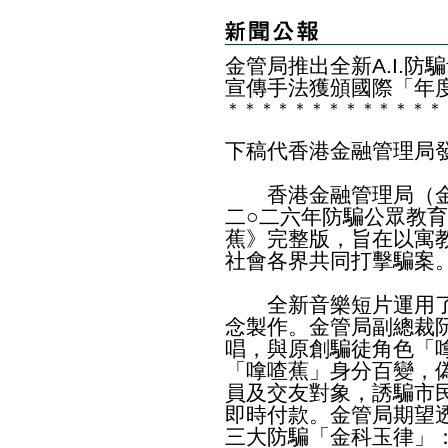
​金管局推出全新A.I.
宣傳手法獲頒國際「年
＊
＊
＊
＊
＊
＊
＊
＊
＊
＊
＊
＊
＊
下稿代香港金融管理局
香港金融管理局（金
二○二六年防騙公眾教
蕉》完整版，旨在以寓
社會各界共同打擊騙案
全新音樂短片運用了
念製作。金管局副總裁
唱，與原創騙徒角色「
「嗱喳蕉」身分百變，
員及交友對象，誘騙市
即時付款。金管局期望
三大防騙「金科玉律」