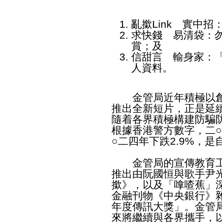
亂撳Link 實中
求快錢 易清袋：
賞；及
信甜言 輸身家：
人資料。
金管局近年積極以創
推出全新短片，正是延
隨着各界積極構建防騙
根據香港警方數字，二○二
○二四年下跌2.9%，
金管局的宣傳教育工
推出由阮國恒與歌手尹光
撳》，以及「嗱喳蕉」
金融刊物《中央銀行》雜
年度傳訊大獎」。金管
來將繼續與各界攜手，