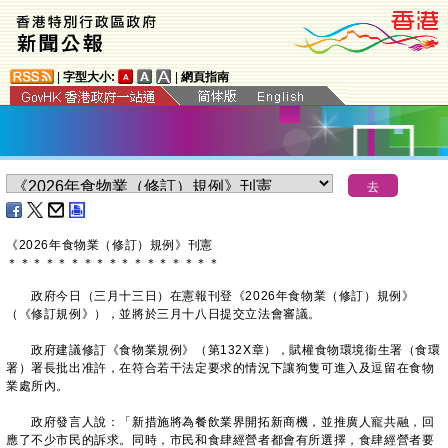
|
字型大小:
|
網頁指南
《2026年食物業（修訂）規例》刊憲
＊
＊
＊
＊
＊
＊
＊
＊
＊
＊
＊
＊
＊
＊
＊
＊
＊
政府今日（三月十三日）在憲報刊登《2026年食物業（修訂）規例》
（《修訂規例》），並將於三月十八日提交立法會審議。
政府建議修訂《食物業規例》（第132X章），賦權食物環境衞生署（食環
署）署長批出准許，在符合若干法定要求的情況下讓狗隻可進入及逗留在食物
業處所內。
政府發言人說：「新措施將為餐飲業界開拓新商機，並推廣人寵共融，回
應了不少市民的訴求。同時，市民和食肆經營者都會有所選擇，食肆經營者要