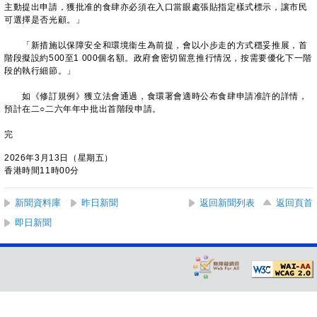
主動提出申請，獲批准的食肆亦必須在入口當眼處張貼指定樣式標示，讓市民
可選擇是否光顧。」
「新措施以保障安全和環境衞生為前提，會以小步走的方式穩妥推展，首
階段擬設約500至1 000個名額。政府會密切留意推行情況，按需要優化下一階
段的執行細節。」
​如《修訂規例》獲立法會通過，食環署會適時公布食肆申請准許的詳情，
預計在二○二六年年中批出首階段申請。
完
2026年3月13日（星期五）
香港時間11時00分
新聞資料庫
昨日新聞
返回新聞列表
返回頁首
即日新聞