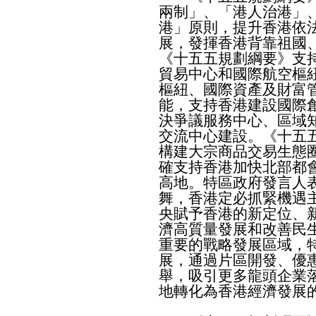
兩制」、「港人治港」
港」原則，提升香港依
展，發揮香港背靠祖國
《十五五規劃綱要》支
貿易中心和國際航空樞
樞紐、國際資產及財富
能，支持香港建設國際
決爭議服務中心、區域
交流中心建設。《十五
構建大宗商品交易生態
確支持香港加快北部都
高地。特區政府發言人
舞，香港定必抓緊機遇
央賦予香港的新定位、
濟高質量發展和改善民
重要的戰略發展區域，
展，通過片區開發、優
舉，吸引更多龍頭企業
地轉化為香港經濟發展