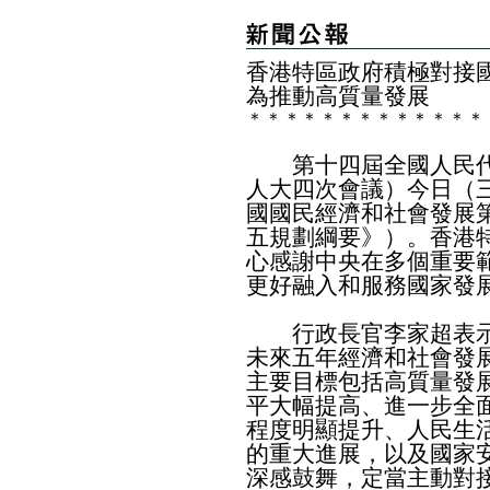
香港特區政府積極對接
為推動高質量發展
＊
＊
＊
＊
＊
＊
＊
＊
＊
＊
＊
＊
＊
第十四屆全國人民代
人大四次會議）今日（
國國民經濟和社會發展
五規劃綱要》）。香港
心感謝中央在多個重要
更好融入和服務國家發
行政長官李家超表示
未來五年經濟和社會發
主要目標包括高質量發
平大幅提高、進一步全
程度明顯提升、人民生
的重大進展，以及國家
深感鼓舞，定當主動對