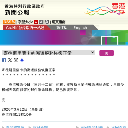
|
字型大小:
|
網頁指南
寄往斯里蘭卡的郵遞服務恢復正常
＊
＊
＊
＊
＊
＊
＊
＊
＊
＊
＊
＊
＊
＊
＊
​香港郵政今日（三月十二日）宣布，接獲斯里蘭卡郵政機關通知，早前受
極端天氣而影響的郵件派遞服務，現已恢復正常。
完
2026年3月12日（星期四）
香港時間11時10分
新聞資料庫
昨日新聞
返回新聞列表
返回頁首