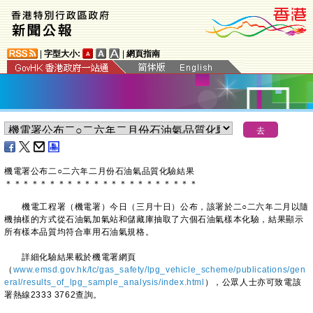
|
字型大小:
|
網頁指南
機電署公布二○二六年二月份石油氣品質化驗結果
＊
＊
＊
＊
＊
＊
＊
＊
＊
＊
＊
＊
＊
＊
＊
＊
＊
＊
＊
＊
＊
＊
機電工程署（機電署）今日（三月十日）公布，該署於二○二六年二月以隨
機抽樣的方式從石油氣加氣站和儲藏庫抽取了六個石油氣樣本化驗，結果顯示
所有樣本品質均符合車用石油氣規格。
詳細化驗結果載於機電署網頁
（
www.emsd.gov.hk/tc/gas_safety/lpg_vehicle_scheme/publications/gen
eral/results_of_lpg_sample_analysis/index.html
），公眾人士亦可致電該
署熱線2333 3762查詢。