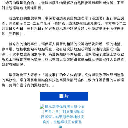
「總石油碳氫化合物」，會透過微生物降解及自然揮發等過程逐漸分解，不至
對生態環境造成長遠影響。
就該地點的生態環境，環保署邀請漁農自然護理署（漁護署）進行聯合調
查。調查顯示自二○二五年九月下旬開始，該地點生境逐漸恢復。署方在今年二
月五日及今日（三月九日）的巡查顯示濕地狀況良好，生態環境正全面恢復正
常（見附圖）。
就今次的油污事件，環保署人員曾到相關的投訴地點及附近一帶的地盤、
停車場、垃圾收集站等地點調查，沒有發現該地點或附近有油污洩漏或污染
源，今次事故應為個別事件。為避免類似事件發生，環保署除了建議上游各處
所及工地移走潛在污染源，並已在附近安裝閉路電視系統及持續安排人員巡查
監察有關情況。
環保署發言人表示：「是次事件的全方位處理，充分體現政府跨部門協作
的高效性。環保署將繼續結合科技監察與跨部門協作，致力保護香港的自然環
境，共同守護珍貴的濕地生態。」
圖片