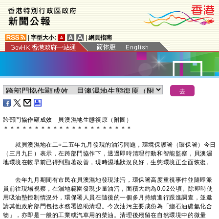
|
字型大小:
|
網頁指南
跨部門協作顯成效 貝澳濕地生態復原（附圖）
＊
＊
＊
＊
＊
＊
＊
＊
＊
＊
＊
＊
＊
＊
＊
＊
＊
＊
＊
＊
＊
就貝澳濕地在二○二五年九月發現的油污問題，環境保護署（環保署）今日
（三月九日）表示，在跨部門協作下，透過即時清理行動和智能監察，貝澳濕
地環境在較早前已得到顯著改善，現時濕地狀況良好，生態環境正全面恢復。
去年九月期間有市民在貝澳濕地發現油污，環保署高度重視事件並隨即派
員前往現場視察，在濕地範圍發現少量油污，面積大約為0.02公頃。除即時使
用吸油墊控制情況外，環保署人員在隨後的一個多月持續進行跟進調查，並邀
請其他政府部門包括水務署協助清理。今次油污主要成份為「總石油碳氫化合
物」，亦即是一般的工業或汽車用的柴油。清理後殘留在自然環境中的微量