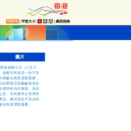
|
字型大小:
|
網頁指南
圖片