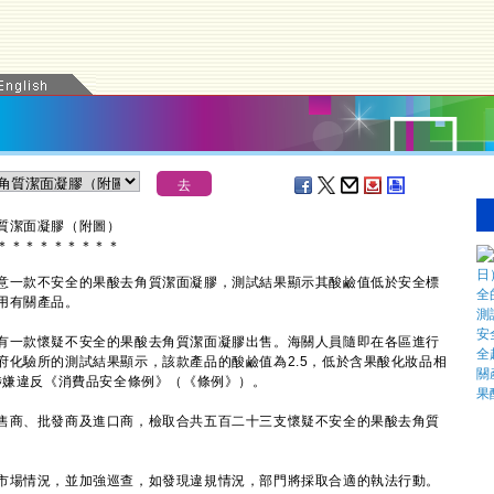
質潔面凝膠（附圖）
＊
＊
＊
＊
＊
＊
＊
＊
＊
一款不安全的果酸去角質潔面凝膠，測試結果顯示其酸鹼值低於安全標
用有關產品。
一款懷疑不安全的果酸去角質潔面凝膠出售。海關人員隨即在各區進行
府化驗所的測試結果顯示，該款產品的酸鹼值為2.5，低於含果酸化妝品相
，涉嫌違反《消費品安全條例》（《條例》）。
商、批發商及進口商，檢取合共五百二十三支懷疑不安全的果酸去角質
場情況，並加強巡查，如發現違規情況，部門將採取合適的執法行動。