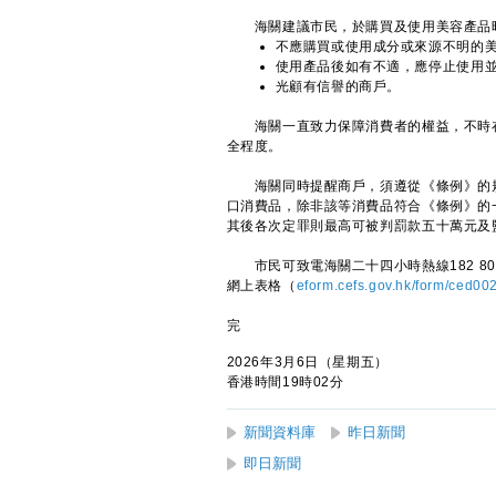
海關建議市民，於購買及使用美容產品
不應購買或使用成分或來源不明的
使用產品後如有不適，應停止使用
光顧有信譽的商戶。
海關一直致力保障消費者的權益，不時在
全程度。
海關同時提醒商戶，須遵從《條例》的規
口消費品，除非該等消費品符合《條例》的
其後各次定罪則最高可被判罰款五十萬元及
市民可致電海關二十四小時熱線182 80
網上表格（
eform.cefs.gov.hk/form/ced00
完
2026年3月6日（星期五）
香港時間19時02分
新聞資料庫
昨日新聞
即日新聞