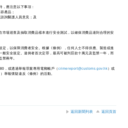
時，應注意以下事項：
美容產品；
並諮詢醫護人員意見；及
市場巡查及抽取消費品樣本進行安全測試，以確保消費品達到合理的安
定，以保障消費者安全。根據《條例》，任何人士不得供應、製造或進
一般安全規定。違例者首次定罪，最高可被判罰款十萬元及監禁一年，而
監禁兩年。
80，或透過舉報罪案專用電郵帳戶（
crimereport@customs.gov.hk
）或
2
）舉報懷疑違反《條例》的活動。
返回新聞列表
返回頁首