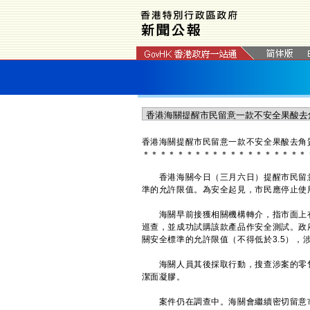
香港海關提醒市民留意一款不安全果酸去角
＊
＊
＊
＊
＊
＊
＊
＊
＊
＊
＊
＊
＊
＊
＊
＊
＊
＊
＊
香港海關今日（三月六日）提醒市民留意
準的允許限值。為安全起見，市民應停止使
海關早前接獲相關機構轉介，指市面上有
巡查，並成功試購該款產品作安全測試。政
關安全標準的允許限值（不得低於3.5）
海關人員其後採取行動，搜查涉案的零售
潔面凝膠。
案件仍在調查中。海關會繼續密切留意市