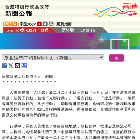
|
字型大小:
|
網頁指南
反非法勞工行動拘十人（附圖）
＊
＊
＊
＊
＊
＊
＊
＊
＊
＊
＊
＊
＊
＊
入境事務處（入境處）於二月二十七日至昨日（三月五日）在全港多區展
開反非法勞工行動，包括「光影行動」、「曙光行動」、「捷足行動」、聯同
香港警務處執行的「風沙行動」、聯同香港警務處、食物環境衛生署和民政事
務總署執行的聯合行動以及聯同香港海關、香港警務處、食物環境衞生署和康
樂及文化事務署執行的聯合行動。
行動中，調查人員搜查了多個目標地點，包括食肆、按摩店及物流公司
等，共拘捕九名懷疑非法勞工及一名涉嫌聘用非法勞工的僱主。被捕的懷疑非
法勞工為四男五女，年齡介乎二十二至五十歲。因涉嫌聘用非法勞工被捕的僱