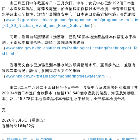
由三月五日中午截至今日（三月六日）中午，食安中心已對192個日本進
口「水產及其製品、海藻及海鹽」的食物樣本作輻射水平檢測，未有發現輻射
水平超出安全標準。詳情可參閱食安中心「日本進口食品管制措施」專題網頁
（
www.cfs.gov.hk/tc_chi/programme/programme_rafs/programme_rafs_fc
_01_30_Nuclear_Event_and_Food_Safety.html
）。
同期，漁農自然護理署（漁護署）已對50個本地漁產品樣本作輻射水平檢
測，全部樣本檢測合格。詳情可參閱漁護署網頁
（
www.afcd.gov.hk/tc_chi/fisheries/Radiological_testing/Radiological_Te
st.html
）。
香港天文台亦已加強監測本港水域的環境輻射水平。至目前為止，並沒有
發現異常情況。詳情可參閱香港天文台的網頁
（
www.hko.gov.hk/tc/radiation/monitoring/seawater.html
）。
由二○二三年八月二十四日起至今日中午，食安中心及漁護署分別檢測了共
209 349個日本進口食物樣本（包括133 540個水產及其製品、海藻及海鹽樣
本）及共45 878個本地漁產品樣本作輻射水平檢測，全部樣本檢測合格。
完
2026年3月6日（星期五）
香港時間16時22分