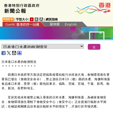
|
字型大小:
|
網頁指南
日本進口水產的檢測情況
＊
＊
＊
＊
＊
＊
＊
＊
＊
＊
＊
因應日本政府單方面決定把福島核電站核污水排放大海，食物環境衞生署
署長已發出《食物安全命令》，禁止源自日本10（都）縣的水產、海鹽和海藻
食品進口本港，受禁（都）縣包括東京、福島、茨城、宮城、千葉、群馬、栃
木、新潟、長野和埼玉。
至於其他未有被禁止輸入香港的日本水產、海鹽和海藻，為確保食物安
全，食物環境衞生署轄下食物安全中心（食安中心）正全面進行輻射水平測
試；在確認相關產品沒有超出輻射水平的情況下，才放行於市場供應。