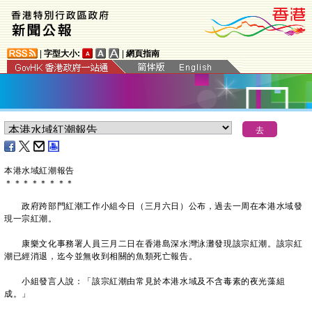
|
字型大小:
|
網頁指南
本港水域紅潮報告
＊
＊
＊
＊
＊
＊
＊
＊
政府跨部門紅潮工作小組今日（三月六日）公布，過去一周在本港水域發
現一宗紅潮。
康樂文化事務署人員三月二日在香港島深水灣泳灘發現該宗紅潮。該宗紅
潮已經消退，迄今並無收到相關的魚類死亡報告。
小組發言人說：「該宗紅潮由常見於本港水域及不含毒素的夜光藻組
成。」