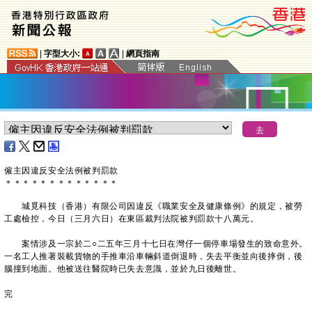
|
字型大小:
|
網頁指南
僱主因違反安全法例被判罰款
＊
＊
＊
＊
＊
＊
＊
＊
＊
＊
＊
＊
＊
城覓科技（香港）有限公司因違反《職業安全及健康條例》的規定，被勞
工處檢控，今日（三月六日）在東區裁判法院被判罰款十八萬元。
案情涉及一宗於二○二五年三月十七日在灣仔一個停車場發生的致命意外。
一名工人推著裝載貨物的手推車沿車輛斜道倒退時，失去平衡並向後摔倒，後
腦撞到地面。他被送往醫院時已失去意識，並於九日後離世。
完