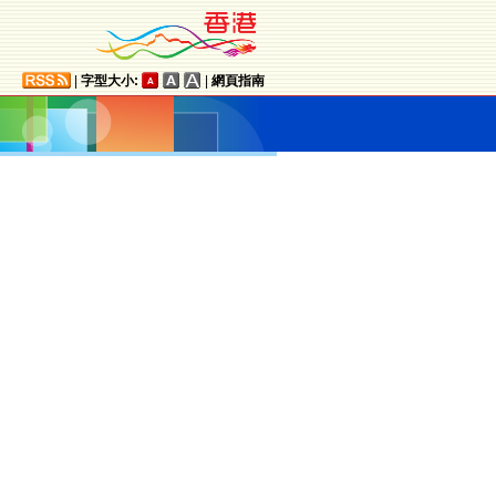
|
字型大小:
|
網頁指南