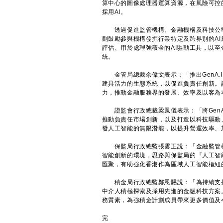
算中心的圖像處理器運算資源，在風險可控
採用AI。
透過促進監管機構、金融機構及科技公司
劃鼓勵參與機構發掘行業特定及跨界別的AI
評估、用於處理強積金的AI驅動工具，以
統。
金管局總裁余偉文表示：「推出GenA.I
建具活力的生態系統，以促進負責任創新。
力，推動金融服務界的發展、效率及以客為
證監會行政總裁梁鳳儀表示：「將GenA
推動負責任市場創新，以及打造以科技驅動
發人工智能的無限潛能，以提升營運效率、
保監局行政總監張雲正說：「金融監管機構共
智能創新的環境，思路與保監局的『人工智
匯聚，有助強化香港作為區域人工智能樞紐
積金局行政總監鄭恩賜說：「為持續支持
中介人積極探索及採用先進的金融科技方案
務質素，為強積金計劃成員帶來更多價值及
完