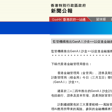
監管機構推出GenA.I.沙盒++以促進金融
＊
＊
＊
＊
＊
＊
＊
＊
＊
＊
＊
＊
＊
＊
＊
＊
＊
＊
＊
下稿代香港金融管理局發出︰
香港金融管理局（金管局）、證券及期貨
計劃管理局（積金局）今日（三月五日）聯
（GenA.I.）沙盒++。
建基於二○二四年推出的GenA.I.沙盒計
包括銀行、證券及資本市場、資產與財富管
計劃繼續聚焦於三大重要範疇──風險管理、
理AI應用所帶來的風險。參與的金融機構