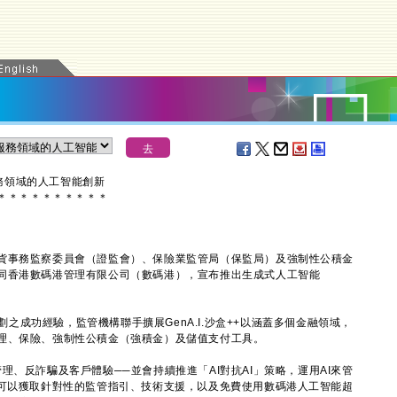
服務領域的人工智能創新
＊
＊
＊
＊
＊
＊
＊
＊
＊
＊
事務監察委員會（證監會）、保險業監管局（保監局）及強制性公積金
同香港數碼港管理有限公司（數碼港），宣布推出生成式人工智能
劃之成功經驗，監管機構聯手擴展GenA.I.沙盒++以涵蓋多個金融領域，
理、保險、強制性公積金（強積金）及儲值支付工具。
反詐騙及客戶體驗──並會持續推進「AI對抗AI」策略，運用AI來管
將可以獲取針對性的監管指引、技術支援，以及免費使用數碼港人工智能超