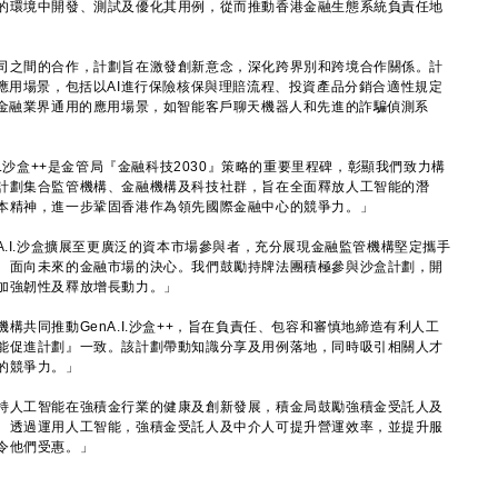
的環境中開發、測試及優化其用例，從而推動香港金融生態系統負責任地
之間的合作，計劃旨在激發創新意念，深化跨界別和跨境合作關係。計
應用場景，包括以AI進行保險核保與理賠流程、投資產品分銷合適性規定
至金融業界通用的應用場景，如智能客戶聊天機器人和先進的詐騙偵測系
.沙盒++是金管局『金融科技2030』策略的重要里程碑，彰顯我們致力構
計劃集合監管機構、金融機構及科技社群，旨在全面釋放人工智能的潛
本精神，進一步鞏固香港作為領先國際金融中心的競爭力。」
.I.沙盒擴展至更廣泛的資本市場參與者，充分展現金融監管機構堅定攜手
、面向未來的金融市場的決心。我們鼓勵持牌法團積極參與沙盒計劃，開
加強韌性及釋放增長動力。」
同推動GenA.I.沙盒++，旨在負責任、包容和審慎地締造有利人工
能促進計劃』一致。該計劃帶動知識分享及用例落地，同時吸引相關人才
的競爭力。」
人工智能在強積金行業的健康及創新發展，積金局鼓勵強積金受託人及
。透過運用人工智能，強積金受託人及中介人可提升營運效率，並提升服
令他們受惠。」