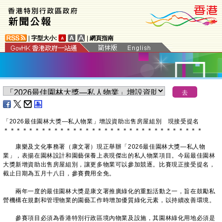
|
字型大小:
|
網頁指南
「2026最佳園林大獎—私人物業」增設資助出售房屋組別 現接受提名
＊
＊
＊
＊
＊
＊
＊
＊
＊
＊
＊
＊
＊
＊
＊
＊
＊
＊
＊
＊
＊
＊
＊
＊
＊
＊
＊
＊
＊
＊
＊
＊
康樂及文化事務署（康文署）現正舉辦「2026最佳園林大獎—私人物
業」，表揚在園林設計和園藝保養上表現傑出的私人物業項目。今屆最佳園林
大獎新增資助出售房屋組別，讓更多物業可以參加競逐。比賽現正接受提名，
截止日期為五月十八日，參賽費用全免。
兩年一度的最佳園林大獎是康文署推廣綠化的重點活動之一，旨在鼓勵私
營機構在規劃和管理物業的園藝工作時增加優質綠化元素，以持續改善環境。
參賽項目必須為香港特別行政區境內物業及設施，其園林綠化用地必須是