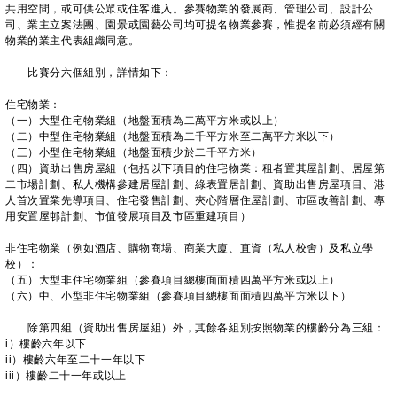
共用空間，或可供公眾或住客進入。參賽物業的發展商、管理公司、設計公
司、業主立案法團、園景或園藝公司均可提名物業參賽，惟提名前必須經有關
物業的業主代表組織同意。
比賽分六個組別，詳情如下：
住宅物業：
（一）大型住宅物業組（地盤面積為二萬平方米或以上）
（二）中型住宅物業組（地盤面積為二千平方米至二萬平方米以下）
（三）小型住宅物業組（地盤面積少於二千平方米）
（四）資助出售房屋組（包括以下項目的住宅物業：租者置其屋計劃、居屋第
二市場計劃、私人機構參建居屋計劃、綠表置居計劃、資助出售房屋項目、港
人首次置業先導項目、住宅發售計劃、夾心階層住屋計劃、市區改善計劃、專
用安置屋邨計劃、市值發展項目及市區重建項目）
非住宅物業（例如酒店、購物商場、商業大廈、直資（私人校舍）及私立學
校）：
（五）大型非住宅物業組（參賽項目總樓面面積四萬平方米或以上）
（六）中、小型非住宅物業組（參賽項目總樓面面積四萬平方米以下）
除第四組（資助出售房屋組）外，其餘各組別按照物業的樓齡分為三組：
i）樓齡六年以下
ii）樓齡六年至二十一年以下
iii）樓齡二十一年或以上