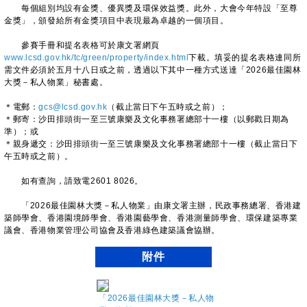
每個組別均設有金獎、優異獎及環保效益獎。此外，大會今年特設「至尊
金獎」，頒發給所有金獎項目中表現最為卓越的一個項目。
參賽手冊和提名表格可於康文署網頁
www.lcsd.gov.hk/tc/green/property/index.html
下載。填妥的提名表格連同所
需文件必須於五月十八日或之前，透過以下其中一種方式送達「2026最佳園林
大獎－私人物業」秘書處。
＊電郵：
gcs@lcsd.gov.hk
（截止當日下午五時或之前）；
＊郵寄：沙田排頭街一至三號康樂及文化事務署總部十一樓（以郵戳日期為
準）；或
＊親身遞交：沙田排頭街一至三號康樂及文化事務署總部十一樓（截止當日下
午五時或之前）。
如有查詢，請致電2601 8026。
「2026最佳園林大獎－私人物業」由康文署主辦，民政事務總署、香港建
築師學會、香港園境師學會、香港園藝學會、香港測量師學會、環保建築專業
議會、香港物業管理公司協會及香港綠色建築議會協辦。
附件
「2026最佳園林大獎－私人物