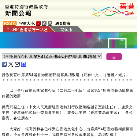
|
字型大小:
|
網頁指南
​行政長官出席第54屆香港藝術節開幕典禮致辭（只有中文）（附圖／短片）
＊
＊
＊
＊
＊
＊
＊
＊
＊
＊
＊
＊
＊
＊
＊
＊
＊
＊
＊
＊
＊
＊
＊
＊
＊
＊
＊
＊
＊
＊
＊
＊
＊
＊
以下是行政長官李家超今日（二月二十七日）出席第54屆香港藝術節開幕
典禮的致辭：
孫尚武副主任（中央人民政府駐香港特別行政區聯絡辦公室副主任）、盧景文
主席（香港藝術節執行委員會主席）、廖長江主席（香港賽馬會主席）、各位
嘉賓、各位朋友：
大家好！很高興和各位相聚在香港文化中心，出席第54屆香港藝術節開幕
典禮。今日是農曆正月十一，我首先恭祝各位萬事如意、馬到功成！