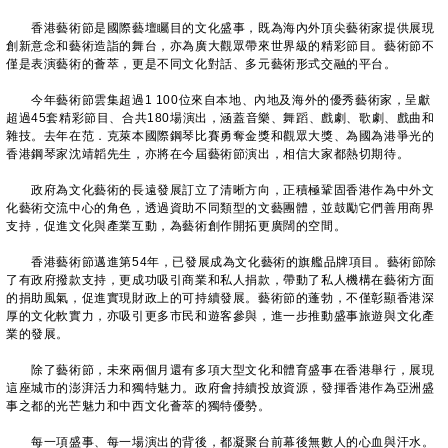
香港藝術節是國際藝壇矚目的文化盛事，既為海內外頂尖藝術家提供展現
創新意念和藝術造詣的舞台，亦為廣大觀眾帶來世界級的精彩節目。藝術節不
僅是表演藝術的薈萃，更是不同文化對話、多元藝術形式交融的平台。
今年藝術節雲集超過1 100位來自本地、內地及海外的優秀藝術家，呈獻
超過45套精彩節目、合共180場演出，涵蓋音樂、舞蹈、戲劇、歌劇、戲曲和
雜技。去年在范．克萊本國際鋼琴比賽勇奪金獎和觀眾大獎、為國為港爭光的
香港鋼琴家沈靖韜先生，亦將在今屆藝術節演出，相信大家都熱切期待。
政府為文化藝術的長遠發展訂立了清晰方向，正積極鞏固香港作為中外文
化藝術交流中心的角色，透過資助不同類型的文藝團體，並鼓勵它們善用商界
支持，促進文化與產業互動，為藝術創作開拓更廣闊的空間。
香港藝術節邁進第54年，已發展成為文化藝術的旗艦品牌項目。藝術節除
了有政府撥款支持，更成功吸引商業和私人捐款，帶動了私人機構在藝術方面
的捐助風氣，促進實現財政上的可持續發展。藝術節的蓬勃，不僅彰顯香港深
厚的文化軟實力，亦吸引更多市民和遊客參與，進一步推動盛事旅遊與文化產
業的發展。
除了藝術節，未來兩個月還有多項大型文化和體育盛事在香港舉行，展現
這座城市的澎湃活力和獨特魅力。政府會持續投放資源，發揮香港作為亞洲盛
事之都的光芒魅力和中西文化薈萃的獨特優勢。
每一項盛事、每一場演出的背後，都凝聚台前幕後無數人的心血與汗水。