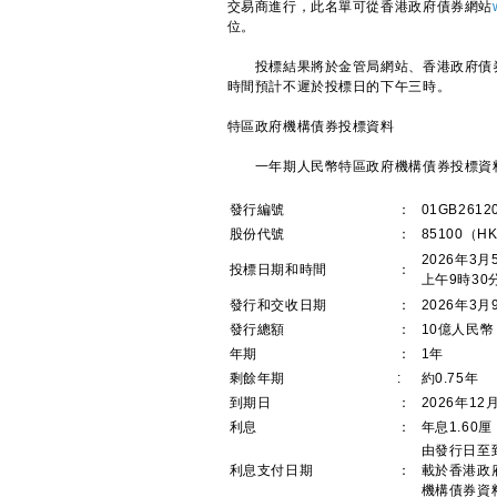
交易商進行，此名單可從香港政府債券網站
位。
投標結果將於金管局網站、香港政府債券網站、
時間預計不遲於投標日的下午三時。
特區政府機構債券投標資料
一年期人民幣特區政府機構債券投標資
發行編號
：
01GB2612
股份代號
：
85100（HK
2026年3
投標日期和時間
：
上午9時30
發行和交收日期
：
2026年3
發行總額
：
10億人民幣
年期
：
1年
剩餘年期
:
約0.75年
到期日
：
2026年1
利息
：
年息1.60
由發行日至
利息支付日期
：
載於香港政
機構債券資