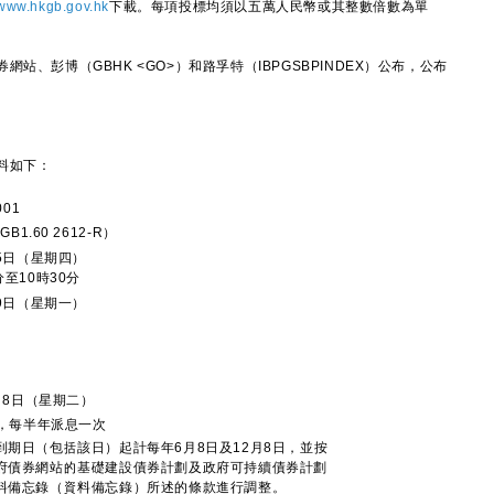
www.hkgb.gov.hk
下載。每項投標均須以五萬人民幣或其整數倍數為單
彭博（GBHK <GO>）和路孚特（IBPGSBPINDEX）公布，公布
料如下：
001
GB1.60 2612-R）
月5日（星期四）
分至10時30分
月9日（星期一）
2月8日（星期二）
厘，每半年派息一次
到期日（包括該日）起計每年6月8日及12月8日，並按
府債券網站的基礎建設債券計劃及政府可持續債券計劃
料備忘錄（資料備忘錄）所述的條款進行調整。