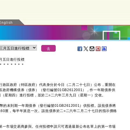
月五日進行投標
＊
＊
＊
＊
＊
＊
＊
政區政府（特區政府）代表身分於今日（二月二十七日）公布，重開在
政府機構債券（債券）（發行編號01GB2612001），作一年期債券供
日（星期四）進行投標，並於二○二六年三月九日（星期一）交收。
未到期一年期債券（發行編號01GB2612001）供投標。該批債券將
.60厘，每半年派息一次。該批債券於二○二六年二月二十七日的指示價格
一市場交易商參與。任何投標申請只可透過最新公布名單上的第一市場