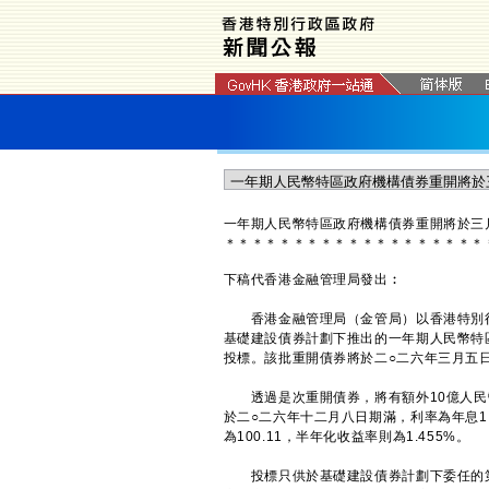
一年期人民幣特區政府機構債券重開將於三
＊
＊
＊
＊
＊
＊
＊
＊
＊
＊
＊
＊
＊
＊
＊
＊
＊
＊
＊
下稿代香港金融管理局發出︰
香港金融管理局（金管局）以香港特別行
基礎建設債券計劃下推出的一年期人民幣特區
投標。該批重開債券將於二○二六年三月五
透過是次重開債券，將有額外10億人民幣的
於二○二六年十二月八日期滿，利率為年息1
為100.11，半年化收益率則為1.455%。
投標只供於基礎建設債券計劃下委任的第