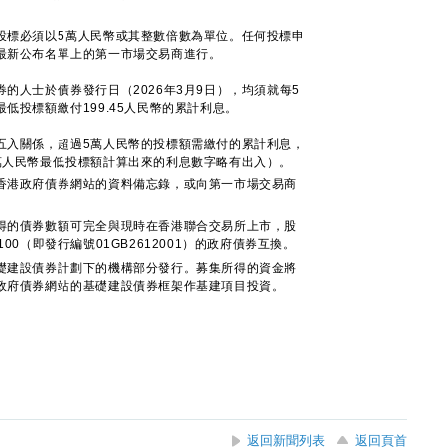
投標必須以5萬人民幣或其整數倍數為單位。任何投標申
最新公布名單上的第一市場交易商進行。
券的人士於債券發行日（2026年3月9日），均須就每5
低投標額繳付199.45人民幣的累計利息。
五入關係，超過5萬人民幣的投標額需繳付的累計利息，
萬人民幣最低投標額計算出來的利息數字略有出入）。
香港政府債券網站的資料備忘錄，或向第一市場交易商
得的債券數額可完全與現時在香港聯合交易所上市，股
100（即發行編號01GB2612001）的政府債券互換。
礎建設債券計劃下的機構部分發行。募集所得的資金將
政府債券網站的基礎建設債券框架作基建項目投資。
返回新聞列表
返回頁首