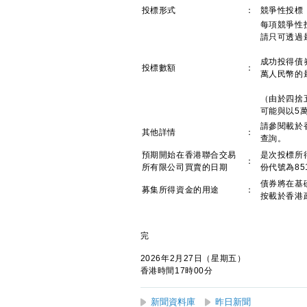
投標形式
：
競爭性投標
每項競爭性
請只可透過
成功投得債
投標數額
：
萬人民幣的最
（由於四捨
可能與以5
請參閱載於
其他詳情
：
查詢。
預期開始在香港聯合交易
是次投標所
：
所有限公司買賣的日期
份代號為85
債券將在基
募集所得資金的用途
：
按載於香港
完
2026年2月27日（星期五）
香港時間17時00分
新聞資料庫
昨日新聞