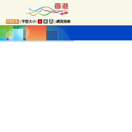
|
字型大小:
|
網頁指南