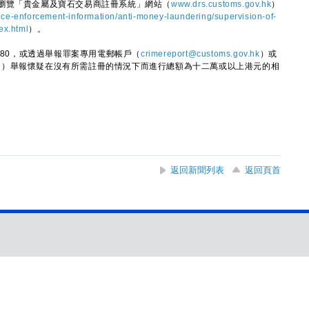
覽「貴金屬及寶石交易商註冊系統」網站（
www.drs.customs.gov.hk
）
ice-enforcement-information/anti-money-laundering/supervision-of-
ex.html
）。
80，或透過舉報罪案專用電郵帳戶（
crimereport@customs.gov.hk
）或
2
）舉報懷疑在沒有所需註冊的情況下而進行總額為十二萬或以上港元的相
返回新聞列表
返回頁首