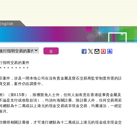
行指明交易的案件
＊
＊
＊
＊
＊
＊
＊
＊
案件，涉及一間本地公司在沒有貴金屬及寶石交易商監管制度所需的註
寶交易，案件仍在調查中。
（第615章），除獲豁免人士外，任何人如有意在香港從事貴金屬及
不論是支付或收取款項），均須向海關註冊。除註冊人外，任何交易商若
何總額為十二萬或以上港元的現金交易或非現金交易，均屬違法，一經定
個月。
獲得相關註冊後，才可進行總額為十二萬或以上港元的現金或非現金交