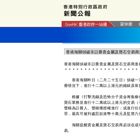
香港海關偵破非註冊貴金屬及寶石交易商進
＊
＊
＊
＊
＊
＊
＊
＊
＊
＊
＊
＊
＊
＊
＊
＊
＊
＊
＊
香港海關昨日（二月二十五日）偵破一宗
冊情況下，進行十二萬以上港元的鐘錶及珠
根據《打擊洗錢及恐怖分子資金籌集條例》
寶石業務並進行十二萬或以上港元的交易（
聲稱為註冊人、聲稱獲授權進行；或進行任
罪，最高可被判處罰款港幣十萬元及監禁六
海關提醒貴金屬及寶石交易商必須在成功
易。