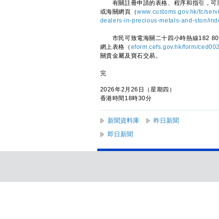
有關註冊申請的表格、程序和指引，可瀏
或海關網頁（
www.customs.gov.hk/tc/serv
dealers-in-precious-metals-and-ston/ind
市民可致電海關二十四小時熱線182 80
網上表格（
eform.cefs.gov.hk/form/ced00
關貴金屬及寶石交易。
完
2026年2月26日（星期四）
香港時間18時30分
新聞資料庫
昨日新聞
即日新聞