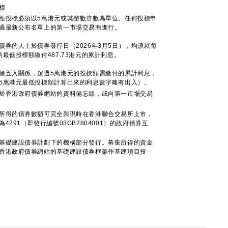
標
性投標必須以5萬港元或其整數倍數為單位。任何投標申
過最新公布名單上的第一市場交易商進行。
債券的人士於債券發行日（2026年3月5日），均須就每
的最低投標額繳付487.73港元的累計利息。
捨五入關係，超過5萬港元的投標額需繳付的累計利息，
5萬港元最低投標額計算出來的利息數字略有出入）。
於香港政府債券網站的資料備忘錄，或向第一市場交易
所得的債券數額可完全與現時在香港聯合交易所上市，
4291（即發行編號03GB2804001）的政府債券互
基礎建設債券計劃下的機構部分發行。募集所得的資金
香港政府債券網站的基礎建設債券框架作基建項目投