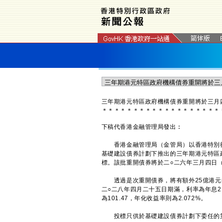
三年期港元特區政府機構債券重開將於三月
＊
＊
＊
＊
＊
＊
＊
＊
＊
＊
＊
＊
＊
＊
＊
＊
＊
＊
＊
下稿代香港金融管理局發出︰
香港金融管理局（金管局）以香港特別行
基礎建設債券計劃下推出的三年期港元特區政
標。該批重開債券將於二○二六年三月四日
透過是次重開債券，將有額外25億港元的未
二○二八年四月二十五日期滿，利率為年息2
為101.47，年化收益率則為2.072%。
投標只供於基礎建設債券計劃下委任的第