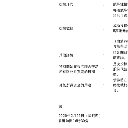
投標形式
：
競爭性投
每項競爭
請只可透
成功投得
投標數額
：
5萬港元
（由於四
可能與以
請參閱載
其他詳情
：
商查詢。
是次投標
預期開始在香港聯合交易
：
股份代號為
所有限公司買賣的日期
換。
債券將在
募集所得資金的用途
：
將按載於
資。
完
2026年2月26日（星期四）
香港時間16時30分