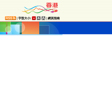
|
字型大小:
|
網頁指南