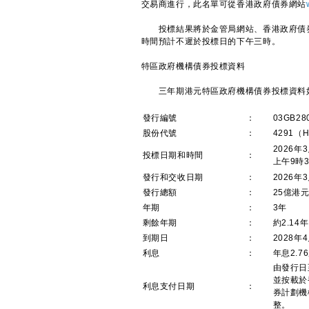
交易商進行，此名單可從香港政府債券網站
投標結果將於金管局網站、香港政府債券網站、
時間預計不遲於投標日的下午三時。
特區政府機構債券投標資料
三年期港元特區政府機構債券投標資料
發行編號
：
03GB28
股份代號
：
4291（H
2026年
投標日期和時間
：
上午9時3
發行和交收日期
：
2026年
發行總額
：
25億港
年期
：
3年
剩餘年期
：
約2.14年
到期日
：
2028年
利息
：
年息2.
由發行日
並按載於
利息支付日期
：
券計劃機
整。