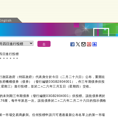
四日進行投標
＊
＊
＊
＊
＊
＊
政區政府（特區政府）代表身分於今日（二月二十六日）公布，重開在
府機構債券（債券）（發行編號03GB2804001），作三年期債券供投
（星期三）進行投標，並於二○二六年三月五日（星期四）交收。
到期三年期債券（發行編號03GB2804001）供投標。該批債券將於
.76厘，每半年派息一次。該批債券於二○二六年二月二十六日的指示價格
一市場交易商參與。任何投標申請只可透過最新公布名單上的第一市場