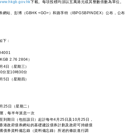
www.hkgb.gov.hk
下載。每項投標均須以五萬港元或其整數倍數為單位。
彭博（GBHK <GO>）和路孚特（IBPGSBPINDEX）公布，公布
如下：
04001
KGB 2.76 2804）
3月4日（星期三）
0分至10時30分
3月5日（星期四）
元
4月25日（星期二）
76厘，每半年派息一次
至到期日（包括該日）起計每年4月25日及10月25日，
香港政府債券網站的基礎建設債券計劃及政府可持續債
構債券資料備忘錄（資料備忘錄）所述的條款進行調