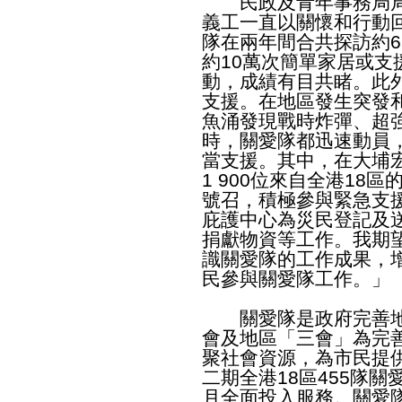
民政及青年事務局局
義工一直以關懷和行動
隊在兩年間合共探訪約
約10萬次簡單家居或
動，成績有目共睹。此
支援。在地區發生突發
魚涌發現戰時炸彈、超
時，關愛隊都迅速動員
當支援。其中，在大埔
1 900位來自全港18
號召，積極參與緊急支
庇護中心為災民登記及
捐獻物資等工作。我期
識關愛隊的工作成果，
民參與關愛隊工作。」
關愛隊是政府完善地
會及地區「三會」為完
聚社會資源，為市民提
二期全港18區455隊
月全面投入服務。關愛