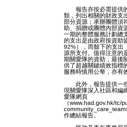
報告亦按必需提供的
類，列出相關的財政支
部分資源；承辦團體須
助、捐贈或團體內部資
一期的整體服務計劃總支出
的支出是由政府按資助
92%），而餘下的支出
源所支付。值得注意的是
期關愛隊的資助，最後關
供了超越關鍵績效指標
服務時慎用公帑，亦有
此外，報告提供一些
現關愛隊深入社區和編
愛隊網頁
（
www.had.gov.hk/tc/pu
community_care_teams
作總結報告。