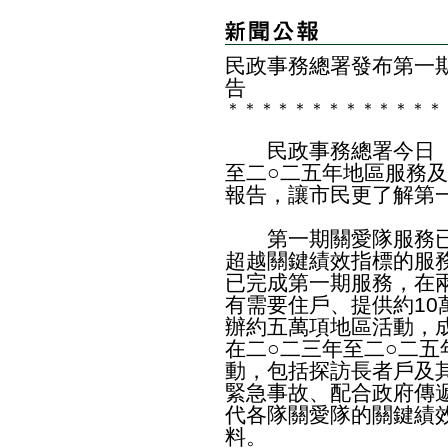
民政事務總署發布第一
告
＊
＊
＊
＊
＊
＊
＊
＊
＊
＊
＊
＊
＊
民政事務總署今日（
至二○二五年地區服務
報告，讓市民更了解第
第一期關愛隊服務已
超越關鍵績效指標的服
已完成第一期服務，在
有需要住戶、提供約1
辦約五萬項地區活動，
在二○二三年至二○二
動，包括探訪長者戶及
緊急事故、配合政府傳
代各隊關愛隊的關鍵績
料。