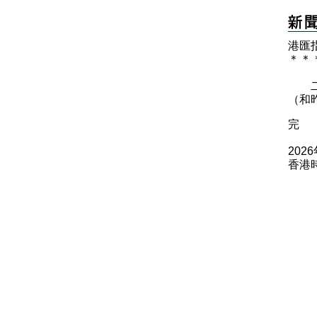
港匯
＊
＊
二○
（和
完
202
香港時