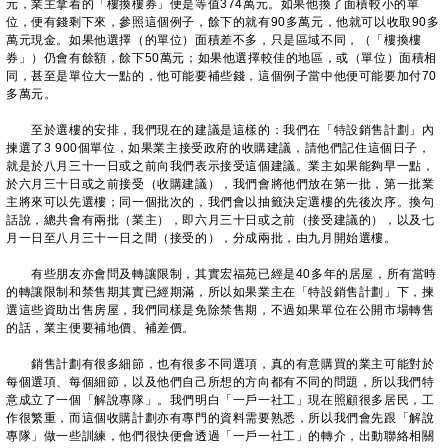
元，業主拿着的「樓換樓券」便是等值374萬元。如果他換了面積較小的單
位，便有錢剩下來，參照這個例子，餘下的就有90多萬元，他就可以收取90多
萬元現金。如果他選擇（的單位）面積差不多，只是區域不同，（「樓換樓
券」）仍會有餘額，餘下50萬元；如果他選擇較佳的地區，或（單位）面積相
同，甚至是單位大一點的，他可能要補些錢，這個例子當中他便可能要加付70
多萬元。
至於選樓的安排，我們現在的建議是這樣的：我們在「特設銷售計劃」內
揀選了3 900個單位，如果業主接受政府的收購建議，請他們記住這個日子，
就是於八月三十一日或之前向我們表示接受這個建議。業主如果能夠早一點，
於六月三十日或之前接受（收購建議），我們會將他們放在第一批，第一批業
主將來可以先選樓；同一個批次的，我們會以抽籤決定選樓的先後次序。換句
話說，總共會有兩批（業主），即六月三十日或之前（接受建議的），以及七
月一日至八月三十一日之間（接受的），分成兩批，由九月開始選樓。
有些朋友亦會問及轉讓限制，其實宏福苑已經是40多年的居屋，所有當時
的轉讓限制和禁售期其實已經期滿，所以如果業主在「特設銷售計劃」下，揀
選這些資助出售房屋，我們同樣是免除禁售期，不過如果單位在公開市場轉售
的話，業主便要補地價、補差價。
銷售計劃有很多細節，也有很多不同選項，真的有意購買的業主可能對於
每個選項、每個細節，以及他們自己所想的方向都有不同的問題，所以我們特
意成立了一個「解說專隊」。我們明白「一戶一社工」現在照顧很多居民，工
作很繁重，而這個收購計劃亦有專門的資料需要熟悉，所以我們會先跟「解說
專隊」做一些訓練，他們很快便會透過「一戶一社工」的轉介，出動聯絡相關