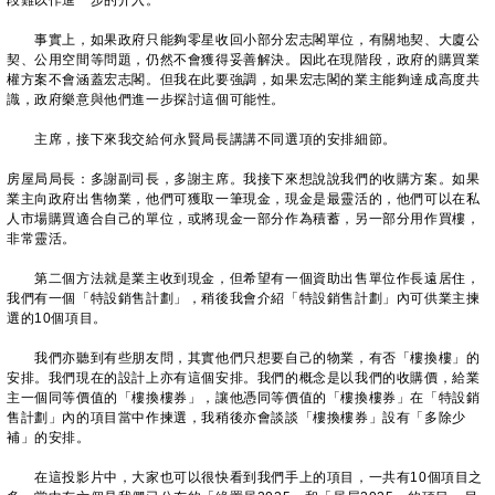
段難以作進一步的介入。
事實上，如果政府只能夠零星收回小部分宏志閣單位，有關地契、大廈公
契、公用空間等問題，仍然不會獲得妥善解決。因此在現階段，政府的購買業
權方案不會涵蓋宏志閣。但我在此要強調，如果宏志閣的業主能夠達成高度共
識，政府樂意與他們進一步探討這個可能性。
主席，接下來我交給何永賢局長講講不同選項的安排細節。
房屋局局長：多謝副司長，多謝主席。我接下來想說說我們的收購方案。如果
業主向政府出售物業，他們可獲取一筆現金，現金是最靈活的，他們可以在私
人市場購買適合自己的單位，或將現金一部分作為積蓄，另一部分用作買樓，
非常靈活。
第二個方法就是業主收到現金，但希望有一個資助出售單位作長遠居住，
我們有一個「特設銷售計劃」，稍後我會介紹「特設銷售計劃」內可供業主揀
選的10個項目。
我們亦聽到有些朋友問，其實他們只想要自己的物業，有否「樓換樓」的
安排。我們現在的設計上亦有這個安排。我們的概念是以我們的收購價，給業
主一個同等價值的「樓換樓券」，讓他憑同等價值的「樓換樓券」在「特設銷
售計劃」內的項目當中作揀選，我稍後亦會談談「樓換樓券」設有「多除少
補」的安排。
在這投影片中，大家也可以很快看到我們手上的項目，一共有10個項目之