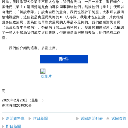
居民，所以希望各位業主不用太心急，我們會先由「一戶一社工」進行轉介，
讓他們（業主）清清楚楚是會由哪位同事聯絡他們，然後他們（業主）便可以
向他們（「解說專隊」）說出自己的意向。我們也設計了制服，大家可以很清
楚地辨認到，這個就是房屋局統籌的100人專隊。我剛才也忘記說，其實很感
謝多個政策局，因為如若單靠房屋局的人手是不足夠的。我們很感謝民青局
（民政及青年事務局）、勞福局（勞工及福利局）、發展局和保安局，也抽調
了一些人手幫助我們成立這個專隊，但統籌是由房屋局去做，他們也有工作
證。
我們的介紹到這裏。多謝主席。
附件
投影片
完
2026年2月23日（星期一）
香港時間20時30分
新聞資料庫
昨日新聞
返回新聞列表
返回頁首
即日新聞