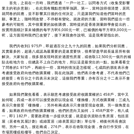
首先，之前在一月時，我們透過「一戶一社工」以問卷方式（收集受影響
業主的初步意願），在此我有幾點想簡單強調。第一，當時說得很清楚，居民
就問卷的回應，並不影響其日後的任何決定，只是讓我們知道他們當時的意
願。事實上，隨時間改變，不停都有變化。就政府的方案，當時我們提出一些
參考的可能性，其中很重要的如收購價，當時提的是香港測量師學會提出的，
按實用面積計算未補價的每平方呎6,000元一呎，已補價的每平方呎8,000元一
呎，這方面現時我們已改變了，接下來我會作說明。這是我希望指出的。
我們共收到1 975戶，即超過百分之九十九的回應，如果我們分析回應，
其實最多的，超過八成認為最重要的是速度要快，很希望盡早就長遠居所有個
解決。大家知道，很多朋友現時居於過渡性房屋，或收取12,500元一個月的補
貼去租地方住，但總及不上自己的地方，所以這是最突出的一點。如果看看交
了問卷的1 975戶，再細分一些，當時的情況是怎樣呢，七成四的朋友表示會
考慮接受政府向他們收購業權，我在此強調，他們表示會考慮，不代表他們已
經接受；有百分之十四表示未決定，這個我們尊重；亦有百分之十二表示不會
接受政府向他們收購業權。
如果我們聚焦看看，表示願意考慮接受政府收購業權的1 458戶，當中又
如何呢，四成一表示可以接受政府以現金或「樓換樓」方式收購業權；三成九
表示只會接受「樓換樓」；另外有兩成表示只會接受現金收購。另一個角度去
看，如果政府向他們收購業權後，他們的意向又如何，1 458戶當中，有八成
一，即1 182戶，需要政府進一步提供支援，就是提供資助出售房屋，包括居
屋（居者有其屋計劃）或綠置居（綠表置居計劃）單位等，稍後何局長會說
明。另外一成九，接近兩成，276戶，表示在收取現金後，會自行作安排，在
市場買樓或租樓等，他們自己決定。