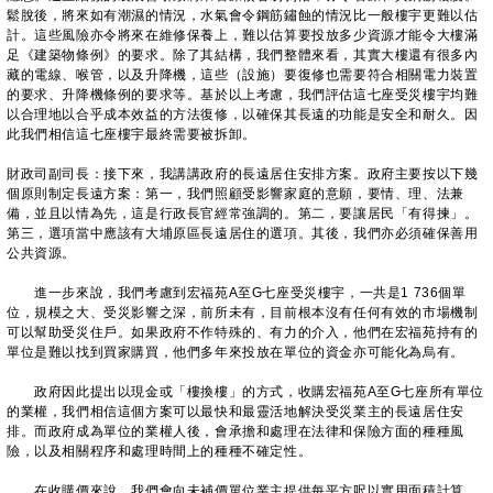
鬆脫後，將來如有潮濕的情況，水氣會令鋼筋鏽蝕的情況比一般樓宇更難以估
計。這些風險亦令將來在維修保養上，難以估算要投放多少資源才能令大樓滿
足《建築物條例》的要求。除了其結構，我們整體來看，其實大樓還有很多內
藏的電線、喉管，以及升降機，這些（設施）要復修也需要符合相關電力裝置
的要求、升降機條例的要求等。基於以上考慮，我們評估這七座受災樓宇均難
以合理地以合乎成本效益的方法復修，以確保其長遠的功能是安全和耐久。因
此我們相信這七座樓宇最終需要被拆卸。
財政司副司長：接下來，我講講政府的長遠居住安排方案。政府主要按以下幾
個原則制定長遠方案：第一，我們照顧受影響家庭的意願，要情、理、法兼
備，並且以情為先，這是行政長官經常強調的。第二，要讓居民「有得揀」。
第三，選項當中應該有大埔原區長遠居住的選項。其後，我們亦必須確保善用
公共資源。
進一步來說，我們考慮到宏福苑A至G七座受災樓宇，一共是1 736個單
位，規模之大、受災影響之深，前所未有，目前根本沒有任何有效的市場機制
可以幫助受災住戶。如果政府不作特殊的、有力的介入，他們在宏福苑持有的
單位是難以找到買家購買，他們多年來投放在單位的資金亦可能化為烏有。
政府因此提出以現金或「樓換樓」的方式，收購宏福苑A至G七座所有單位
的業權，我們相信這個方案可以最快和最靈活地解決受災業主的長遠居住安
排。而政府成為單位的業權人後，會承擔和處理在法律和保險方面的種種風
險，以及相關程序和處理時間上的種種不確定性。
在收購價來說，我們會向未補價單位業主提供每平方呎以實用面積計算