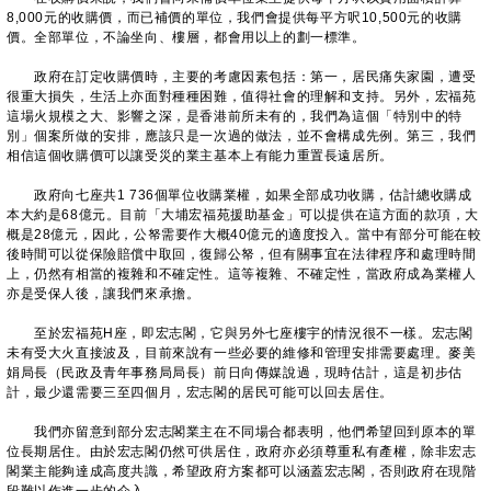
8,000元的收購價，而已補價的單位，我們會提供每平方呎10,500元的收購
價。全部單位，不論坐向、樓層，都會用以上的劃一標準。
政府在訂定收購價時，主要的考慮因素包括：第一，居民痛失家園，遭受
很重大損失，生活上亦面對種種困難，值得社會的理解和支持。另外，宏福苑
這場火規模之大、影響之深，是香港前所未有的，我們為這個「特別中的特
別」個案所做的安排，應該只是一次過的做法，並不會構成先例。第三，我們
相信這個收購價可以讓受災的業主基本上有能力重置長遠居所。
政府向七座共1 736個單位收購業權，如果全部成功收購，估計總收購成
本大約是68億元。目前「大埔宏福苑援助基金」可以提供在這方面的款項，大
概是28億元，因此，公帑需要作大概40億元的適度投入。當中有部分可能在較
後時間可以從保險賠償中取回，復歸公帑，但有關事宜在法律程序和處理時間
上，仍然有相當的複雜和不確定性。這等複雜、不確定性，當政府成為業權人
亦是受保人後，讓我們來承擔。
至於宏福苑H座，即宏志閣，它與另外七座樓宇的情況很不一樣。宏志閣
未有受大火直接波及，目前來說有一些必要的維修和管理安排需要處理。麥美
娟局長（民政及青年事務局局長）前日向傳媒說過，現時估計，這是初步估
計，最少還需要三至四個月，宏志閣的居民可能可以回去居住。
我們亦留意到部分宏志閣業主在不同場合都表明，他們希望回到原本的單
位長期居住。由於宏志閣仍然可供居住，政府亦必須尊重私有產權，除非宏志
閣業主能夠達成高度共識，希望政府方案都可以涵蓋宏志閣，否則政府在現階