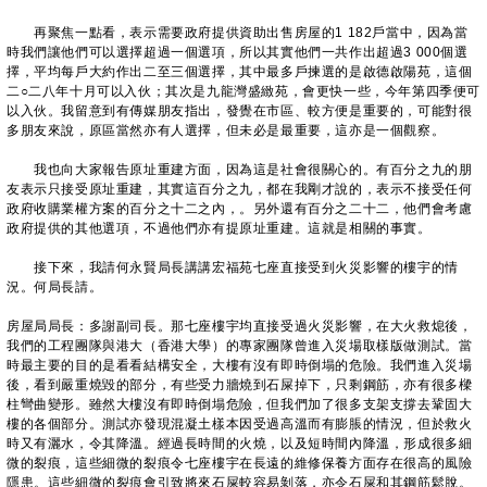
再聚焦一點看，表示需要政府提供資助出售房屋的1 182戶當中，因為當
時我們讓他們可以選擇超過一個選項，所以其實他們一共作出超過3 000個選
擇，平均每戶大約作出二至三個選擇，其中最多戶揀選的是啟德啟陽苑，這個
二○二八年十月可以入伙；其次是九龍灣盛緻苑，會更快一些，今年第四季便可
以入伙。我留意到有傳媒朋友指出，發覺在市區、較方便是重要的，可能對很
多朋友來說，原區當然亦有人選擇，但未必是最重要，這亦是一個觀察。
我也向大家報告原址重建方面，因為這是社會很關心的。有百分之九的朋
友表示只接受原址重建，其實這百分之九，都在我剛才說的，表示不接受任何
政府收購業權方案的百分之十二之內，。另外還有百分之二十二，他們會考慮
政府提供的其他選項，不過他們亦有提原址重建。這就是相關的事實。
接下來，我請何永賢局長講講宏福苑七座直接受到火災影響的樓宇的情
況。何局長請。
房屋局局長：多謝副司長。那七座樓宇均直接受過火災影響，在大火救熄後，
我們的工程團隊與港大（香港大學）的專家團隊曾進入災場取樣版做測試。當
時最主要的目的是看看結構安全，大樓有沒有即時倒塌的危險。我們進入災場
後，看到嚴重燒毀的部分，有些受力牆燒到石屎掉下，只剩鋼筋，亦有很多樑
柱彎曲變形。雖然大樓沒有即時倒塌危險，但我們加了很多支架支撐去鞏固大
樓的各個部分。測試亦發現混凝土樣本因受過高溫而有膨脹的情況，但於救火
時又有灑水，令其降溫。經過長時間的火燒，以及短時間內降溫，形成很多細
微的裂痕，這些細微的裂痕令七座樓宇在長遠的維修保養方面存在很高的風險
隱患。這些細微的裂痕會引致將來石屎較容易剝落，亦令石屎和其鋼筋鬆脫。