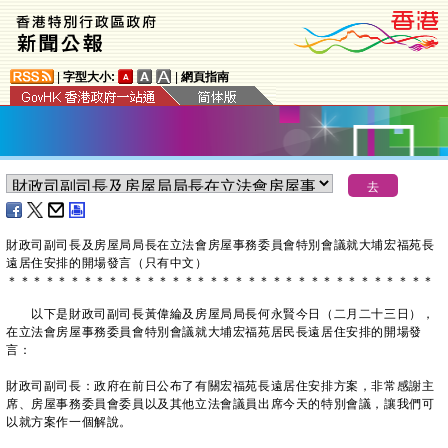
|
字型大小:
|
網頁指南
​財政司副司長及房屋局局長在立法會房屋事務委員會特別會議就大埔宏福苑長
遠居住安排的開場發言（只有中文）
＊
＊
＊
＊
＊
＊
＊
＊
＊
＊
＊
＊
＊
＊
＊
＊
＊
＊
＊
＊
＊
＊
＊
＊
＊
＊
＊
＊
＊
＊
＊
＊
＊
＊
以下是財政司副司長黃偉綸及房屋局局長何永賢今日（二月二十三日），
在立法會房屋事務委員會特別會議就大埔宏福苑居民長遠居住安排的開場發
言：
財政司副司長：政府在前日公布了有關宏福苑長遠居住安排方案，非常感謝主
席、房屋事務委員會委員以及其他立法會議員出席今天的特別會議，讓我們可
以就方案作一個解說。