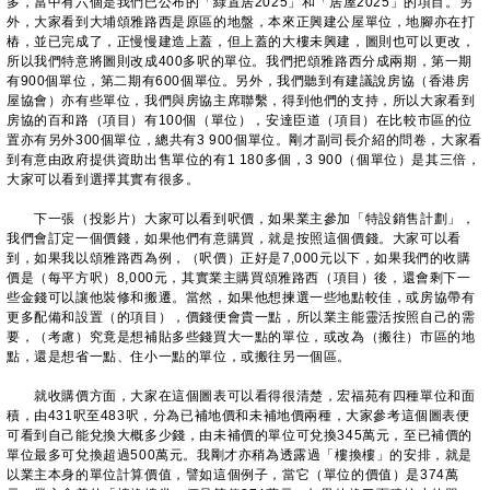
多，當中有六個是我們已公布的「綠置居2025」和「居屋2025」的項目。另
外，大家看到大埔頌雅路西是原區的地盤，本來正興建公屋單位，地腳亦在打
樁，並已完成了，正慢慢建造上蓋，但上蓋的大樓未興建，圖則也可以更改，
所以我們特意將圖則改成400多呎的單位。我們把頌雅路西分成兩期，第一期
有900個單位，第二期有600個單位。另外，我們聽到有建議說房協（香港房
屋協會）亦有些單位，我們與房協主席聯繫，得到他們的支持，所以大家看到
房協的百和路（項目）有100個（單位），安達臣道（項目）在比較市區的位
置亦有另外300個單位，總共有3 900個單位。剛才副司長介紹的問卷，大家看
到有意由政府提供資助出售單位的有1 180多個，3 900（個單位）是其三倍，
大家可以看到選擇其實有很多。
下一張（投影片）大家可以看到呎價，如果業主參加「特設銷售計劃」，
我們會訂定一個價錢，如果他們有意購買，就是按照這個價錢。大家可以看
到，如果我以頌雅路西為例，（呎價）正好是7,000元以下，如果我們的收購
價是（每平方呎）8,000元，其實業主購買頌雅路西（項目）後，還會剩下一
些金錢可以讓他裝修和搬遷。當然，如果他想揀選一些地點較佳，或房協帶有
更多配備和設置（的項目），價錢便會貴一點，所以業主能靈活按照自己的需
要，（考慮）究竟是想補貼多些錢買大一點的單位，或改為（搬往）市區的地
點，還是想省一點、住小一點的單位，或搬往另一個區。
就收購價方面，大家在這個圖表可以看得很清楚，宏福苑有四種單位和面
積，由431呎至483呎，分為已補地價和未補地價兩種，大家參考這個圖表便
可看到自己能兌換大概多少錢，由未補價的單位可兌換345萬元，至已補價的
單位最多可兌換超過500萬元。我剛才亦稍為透露過「樓換樓」的安排，就是
以業主本身的單位計算價值，譬如這個例子，當它（單位的價值）是374萬