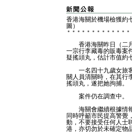
香港海關於機場檢獲約
圖）
＊
＊
＊
＊
＊
＊
＊
＊
＊
＊
＊
＊
＊
​香港海關昨日（二月
一宗行李藏毒的販毒案
疑搖頭丸，估計市值約
一名四十九歲女旅客
關人員清關時，在其行
搖頭丸，遂把她拘捕。
案件仍在調查中。
海關會繼續根據情報
同時呼籲市民提高警覺
動，不要接受任何人士
港，亦切勿於未確定物