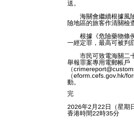
送。
海關會繼續根據風險
險地區的旅客作清關檢
根據《危險藥物條例
一經定罪，最高可被判
市民可致電海關二十四小
舉報罪案專用電郵帳戶
（
crimereport@custom
（
eform.cefs.gov.hk/fo
動。
完
2026年2月22日（星期
香港時間22時35分