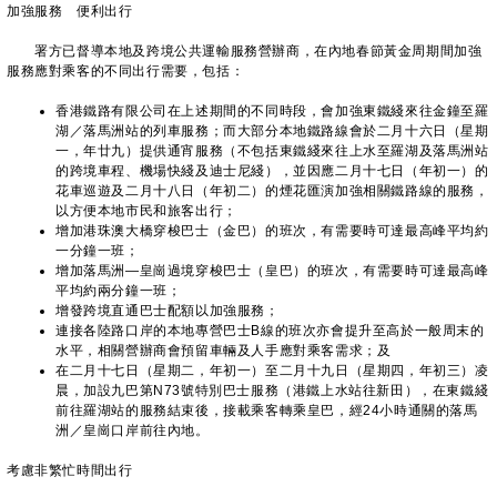
加強服務 便利出行
署方已督導本地及跨境公共運輸服務營辦商，在內地春節黃金周期間加強
服務應對乘客的不同出行需要，包括：
香港鐵路有限公司在上述期間的不同時段，會加強東鐵綫來往金鐘至羅
湖／落馬洲站的列車服務；而大部分本地鐵路線會於二月十六日（星期
一，年廿九）提供通宵服務（不包括東鐵綫來往上水至羅湖及落馬洲站
的跨境車程、機場快綫及迪士尼綫），並因應二月十七日（年初一）的
花車巡遊及二月十八日（年初二）的煙花匯演加強相關鐵路線的服務，
以方便本地市民和旅客出行；
增加港珠澳大橋穿梭巴士（金巴）的班次，有需要時可達最高峰平均約
一分鐘一班；
增加落馬洲—皇崗過境穿梭巴士（皇巴）的班次，有需要時可達最高峰
平均約兩分鐘一班；
增發跨境直通巴士配額以加強服務；
連接各陸路口岸的本地專營巴士B線的班次亦會提升至高於一般周末的
水平，相關營辦商會預留車輛及人手應對乘客需求；及
在二月十七日（星期二，年初一）至二月十九日（星期四，年初三）凌
晨，加設九巴第N73號特別巴士服務（港鐵上水站往新田），在東鐵綫
前往羅湖站的服務結束後，接載乘客轉乘皇巴，經24小時通關的落馬
洲／皇崗口岸前往內地。
考慮非繁忙時間出行