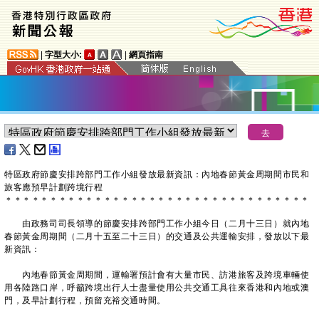
|
字型大小:
|
網頁指南
特區政府節慶安排跨部門工作小組發放最新資訊：內地春節黃金周期間市民和
旅客應預早計劃跨境行程
＊
＊
＊
＊
＊
＊
＊
＊
＊
＊
＊
＊
＊
＊
＊
＊
＊
＊
＊
＊
＊
＊
＊
＊
＊
＊
＊
＊
＊
＊
＊
＊
＊
＊
由政務司司長領導的節慶安排跨部門工作小組今日（二月十三日）就內地
春節黃金周期間（二月十五至二十三日）的交通及公共運輸安排，發放以下最
新資訊：
內地春節黃金周期間，運輸署預計會有大量市民、訪港旅客及跨境車輛使
用各陸路口岸，呼籲跨境出行人士盡量使用公共交通工具往來香港和內地或澳
門，及早計劃行程，預留充裕交通時間。