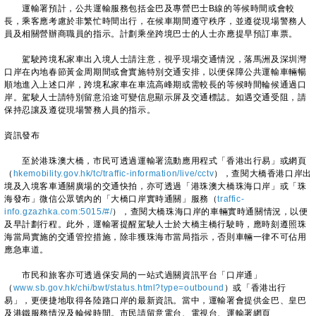
運輸署預計，公共運輸服務包括金巴及專營巴士B線的等候時間或會較
長，乘客應考慮於非繁忙時間出行，在候車期間遵守秩序，並遵從現場警務人
員及相關營辦商職員的指示。計劃乘坐跨境巴士的人士亦應提早預訂車票。
駕駛跨境私家車出入境人士請注意，視乎現場交通情況，落馬洲及深圳灣
口岸在內地春節黃金周期間或會實施特別交通安排，以便保障公共運輸車輛暢
順地進入上述口岸，跨境私家車在車流高峰期或需較長的等候時間輪候通過口
岸。駕駛人士請特別留意沿途可變信息顯示屏及交通標誌。如遇交通受阻，請
保持忍讓及遵從現場警務人員的指示。
資訊發布
至於港珠澳大橋，市民可透過運輸署流動應用程式「香港出行易」或網頁
（
hkemobility.gov.hk/tc/traffic-information/live/cctv
），查閱大橋香港口岸出
境及入境客車通關廣場的交通快拍，亦可透過「港珠澳大橋珠海口岸」或「珠
海發布」微信公眾號內的「大橋口岸實時通關」服務（
traffic-
info.gzazhka.com:5015/#/
），查閱大橋珠海口岸的車輛實時通關情況，以便
及早計劃行程。此外，運輸署提醒駕駛人士於大橋主橋行駛時，應時刻遵照珠
海當局實施的交通管控措施，除非獲珠海市當局指示，否則車輛一律不可佔用
應急車道。
市民和旅客亦可透過保安局的一站式過關資訊平台「口岸通」
（
www.sb.gov.hk/chi/bwt/status.html?type=outbound
）或「香港出行
易」，更便捷地取得各陸路口岸的最新資訊。當中，運輸署會提供金巴、皇巴
及港鐵服務情況及輪候時間。市民請留意電台、電視台、運輸署網頁