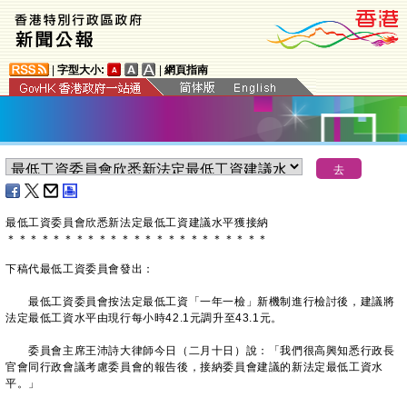
|
字型大小:
|
網頁指南
最低工資委員會欣悉新法定最低工資建議水平獲接納
＊
＊
＊
＊
＊
＊
＊
＊
＊
＊
＊
＊
＊
＊
＊
＊
＊
＊
＊
＊
＊
＊
＊
下稿代最低工資委員會發出：
最低工資委員會按法定最低工資「一年一檢」新機制進行檢討後，建議將
法定最低工資水平由現行每小時42.1元調升至43.1元。
委員會主席王沛詩大律師今日（二月十日）說：「我們很高興知悉行政長
官會同行政會議考慮委員會的報告後，接納委員會建議的新法定最低工資水
平。」