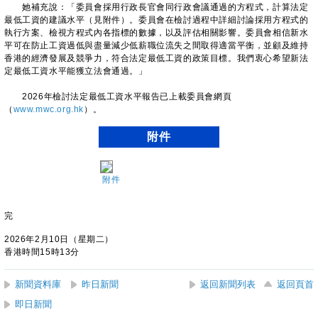
她補充說：「委員會採用行政長官會同行政會議通過的方程式，計算法定
最低工資的建議水平（見附件）。委員會在檢討過程中詳細討論採用方程式的
執行方案、檢視方程式內各指標的數據，以及評估相關影響。委員會相信新水
平可在防止工資過低與盡量減少低薪職位流失之間取得適當平衡，並顧及維持
香港的經濟發展及競爭力，符合法定最低工資的政策目標。我們衷心希望新法
定最低工資水平能獲立法會通過。」
2026年檢討法定最低工資水平報告已上載委員會網頁
（
www.mwc.org.hk
）。
附件
附件
完
2026年2月10日（星期二）
香港時間15時13分
新聞資料庫
昨日新聞
返回新聞列表
返回頁首
即日新聞