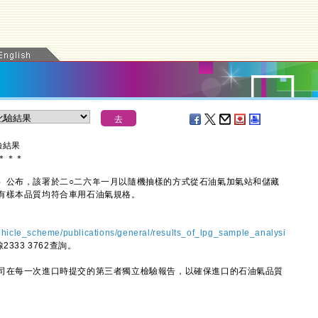
驗結果
＊
＊
＊
公布，該署於二○二六年一月以隨機抽樣的方式從石油氣加氣站和儲藏
有樣本品質均符合車用石油氣規格。
hicle_scheme/publications/general/results_of_lpg_sample_analysi
333 3762查詢。
在每一次進口時提交的第三者獨立檢驗報告，以確保進口的石油氣品質