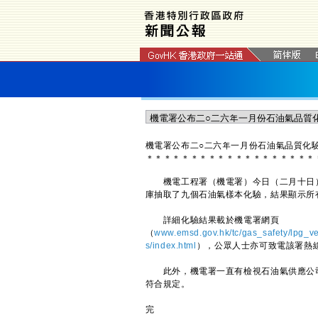
機電署公布二○二六年一月份石油氣品質化
＊
＊
＊
＊
＊
＊
＊
＊
＊
＊
＊
＊
＊
＊
＊
＊
＊
＊
＊
機電工程署（機電署）今日（二月十日）
庫抽取了九個石油氣樣本化驗，結果顯示所
詳細化驗結果載於機電署網頁
（
www.emsd.gov.hk/tc/gas_safety/lpg_ve
s/index.html
），公眾人士亦可致電該署熱線2
此外，機電署一直有檢視石油氣供應公司
符合規定。
完