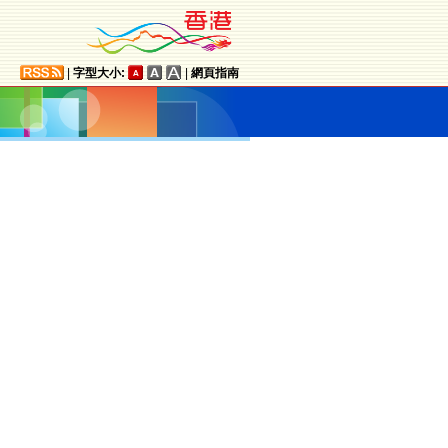
|
字型大小:
|
網頁指南