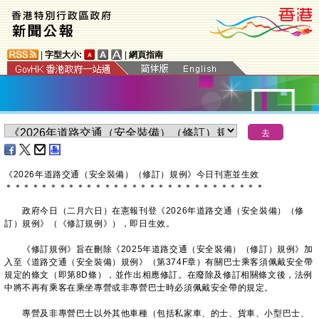
|
字型大小:
|
網頁指南
​《2026年道路交通（安全裝備）（修訂）規例》今日刊憲並生效
＊
＊
＊
＊
＊
＊
＊
＊
＊
＊
＊
＊
＊
＊
＊
＊
＊
＊
＊
＊
＊
＊
＊
＊
＊
＊
＊
＊
＊
政府今日（二月六日）在憲報刊登《2026年道路交通（安全裝備）（修
訂）規例》（《修訂規例》），即日生效。
《修訂規例》旨在刪除《2025年道路交通（安全裝備）（修訂）規例》加
入至《道路交通（安全裝備）規例》（第374F章）有關巴士乘客須佩戴安全帶
規定的條文（即第8D條），並作出相應修訂。在廢除及修訂相關條文後，法例
中將不再有乘客在乘坐專營或非專營巴士時必須佩戴安全帶的規定。
專營及非專營巴士以外其他車種（包括私家車、的士、貨車、小型巴士、