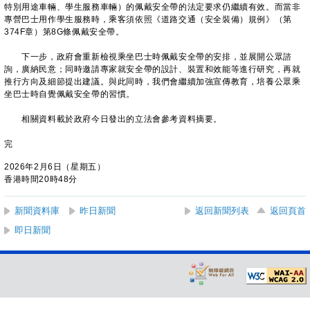
特別用途車輛、學生服務車輛）的佩戴安全帶的法定要求仍繼續有效。而當非
專營巴士用作學生服務時，乘客須依照《道路交通（安全裝備）規例》（第
374F章）第8G條佩戴安全帶。
下一步，政府會重新檢視乘坐巴士時佩戴安全帶的安排，並展開公眾諮
詢，廣納民意；同時邀請專家就安全帶的設計、裝置和效能等進行研究，再就
推行方向及細節提出建議。與此同時，我們會繼續加強宣傳教育，培養公眾乘
坐巴士時自覺佩戴安全帶的習慣。
相關資料載於政府今日發出的立法會參考資料摘要。
完
2026年2月6日（星期五）
香港時間20時48分
新聞資料庫
昨日新聞
返回新聞列表
返回頁首
即日新聞