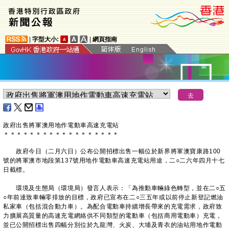
|
字型大小:
|
網頁指南
政府出售將軍澳用地作電動車高速充電站
＊
＊
＊
＊
＊
＊
＊
＊
＊
＊
＊
＊
＊
＊
＊
＊
＊
＊
政府今日（二月六日）公布公開招標出售一幅位於新界將軍澳寶康路100
號的將軍澳市地段第137號用地作電動車高速充電站用途，二○二六年四月十七
日截標。
環境及生態局（環境局）發言人表示：「為推動車輛綠色轉型，並在二○五
○年前達致車輛零排放的目標，政府已宣布在二○三五年或以前停止新登記燃油
私家車（包括混合動力車）。為配合電動車持續增長帶來的充電需求，政府致
力擴展高質量的高速充電網絡供不同類型的電動車（包括商用電動車）充電，
並已公開招標出售四幅分別位於九龍灣、火炭、大埔及青衣的油站用地作電動