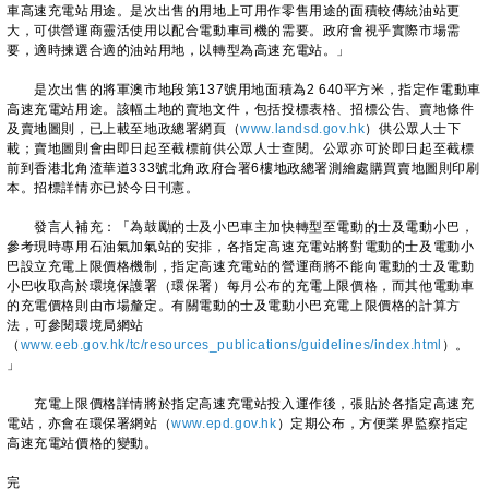
車高速充電站用途。是次出售的用地上可用作零售用途的面積較傳統油站更
大，可供營運商靈活使用以配合電動車司機的需要。政府會視乎實際市場需
要，適時揀選合適的油站用地，以轉型為高速充電站。」
是次出售的將軍澳市地段第137號用地面積為2 640平方米，指定作電動車
高速充電站用途。該幅土地的賣地文件，包括投標表格、招標公告、賣地條件
及賣地圖則，已上載至地政總署網頁（
www.landsd.gov.hk
）供公眾人士下
載；賣地圖則會由即日起至截標前供公眾人士查閱。公眾亦可於即日起至截標
前到香港北角渣華道333號北角政府合署6樓地政總署測繪處購買賣地圖則印刷
本。招標詳情亦已於今日刊憲。
發言人補充：「為鼓勵的士及小巴車主加快轉型至電動的士及電動小巴，
參考現時專用石油氣加氣站的安排，各指定高速充電站將對電動的士及電動小
巴設立充電上限價格機制，指定高速充電站的營運商將不能向電動的士及電動
小巴收取高於環境保護署（環保署）每月公布的充電上限價格，而其他電動車
的充電價格則由市場釐定。有關電動的士及電動小巴充電上限價格的計算方
法，可參閱環境局網站
（
www.eeb.gov.hk/tc/resources_publications/guidelines/index.html
）。
」
充電上限價格詳情將於指定高速充電站投入運作後，張貼於各指定高速充
電站，亦會在環保署網站（
www.epd.gov.hk
）定期公布，方便業界監察指定
高速充電站價格的變動。
完