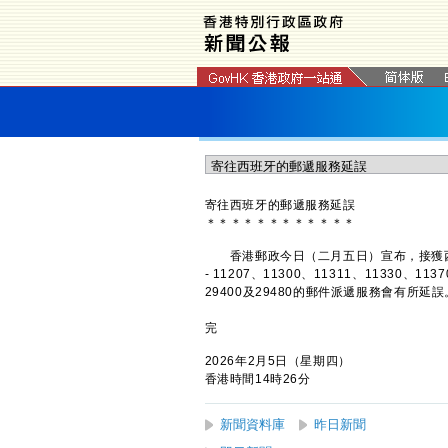
寄往西班牙的郵遞服務延誤
＊
＊
＊
＊
＊
＊
＊
＊
＊
＊
＊
＊
​香港郵政今日（二月五日）宣布，接獲西
- 11207、11300、11311、11330、113
29400及29480的郵件派遞服務會有所延誤
完
2026年2月5日（星期四）
香港時間14時26分
新聞資料庫
昨日新聞