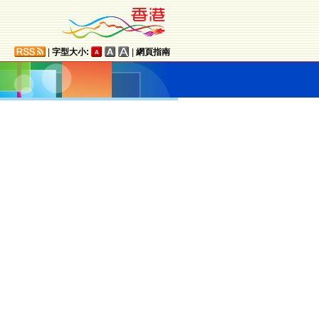
|
字型大小:
|
網頁指南