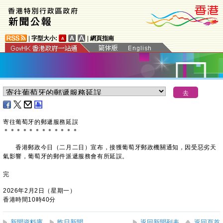
|
字型大小:
|
網頁指南
寄往葡萄牙的郵遞服務延誤
＊
＊
＊
＊
＊
＊
＊
＊
＊
＊
＊
＊
​香港郵政今日（二月二日）宣布，接獲葡萄牙郵政機關通知，因受惡劣天
氣影響，葡萄牙的郵件派遞服務會有所延誤。
完
2026年2月2日（星期一）
香港時間10時40分
新聞資料庫
昨日新聞
返回新聞列表
返回頁首