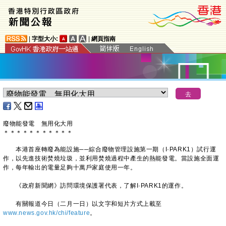
|
字型大小:
|
網頁指南
廢物能發電 無用化大用
＊
＊
＊
＊
＊
＊
＊
＊
＊
＊
＊
本港首座轉廢為能設施──綜合廢物管理設施第一期（I·PARK1）試行運
作，以先進技術焚燒垃圾，並利用焚燒過程中產生的熱能發電。當設施全面運
作，每年輸出的電量足夠十萬戶家庭使用一年。
《政府新聞網》訪問環境保護署代表，了解I·PARK1的運作。
有關報道今日（二月一日）以文字和短片方式上載至
www.news.gov.hk/chi/feature
。