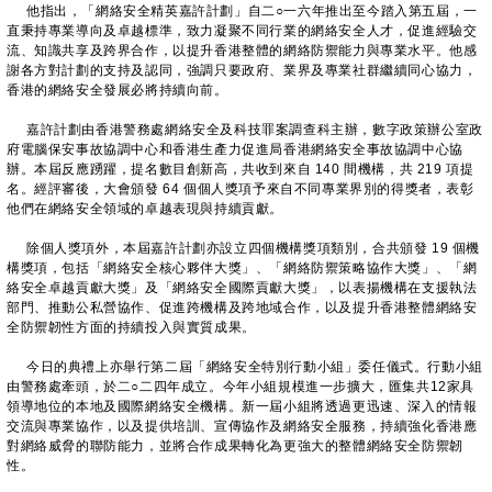
他指出，「網絡安全精英嘉許計劃」自二○一六年推出至今踏入第五屆，一
直秉持專業導向及卓越標準，致力凝聚不同行業的網絡安全人才，促進經驗交
流、知識共享及跨界合作，以提升香港整體的網絡防禦能力與專業水平。他感
謝各方對計劃的支持及認同，強調只要政府、業界及專業社群繼續同心協力，
香港的網絡安全發展必將持續向前。
嘉許計劃由香港警務處網絡安全及科技罪案調查科主辦，數字政策辦公室政
府電腦保安事故協調中心和香港生產力促進局香港網絡安全事故協調中心協
辦。本屆反應踴躍，提名數目創新高，共收到來自 140 間機構，共 219 項提
名。經評審後，大會頒發 64 個個人獎項予來自不同專業界別的得獎者，表彰
他們在網絡安全領域的卓越表現與持續貢獻。
除個人獎項外，本屆嘉許計劃亦設立四個機構獎項類別，合共頒發 19 個機
構獎項，包括「網絡安全核心夥伴大獎」、「網絡防禦策略協作大獎」、「網
絡安全卓越貢獻大獎」及「網絡安全國際貢獻大獎」，以表揚機構在支援執法
部門、推動公私營協作、促進跨機構及跨地域合作，以及提升香港整體網絡安
全防禦韌性方面的持續投入與實質成果。
今日的典禮上亦舉行第二屆「網絡安全特別行動小組」委任儀式。行動小組
由警務處牽頭，於二○二四年成立。今年小組規模進一步擴大，匯集共12家具
領導地位的本地及國際網絡安全機構。新一屆小組將透過更迅速、深入的情報
交流與專業協作，以及提供培訓、宣傳協作及網絡安全服務，持續強化香港應
對網絡威脅的聯防能力，並將合作成果轉化為更強大的整體網絡安全防禦韌
性。