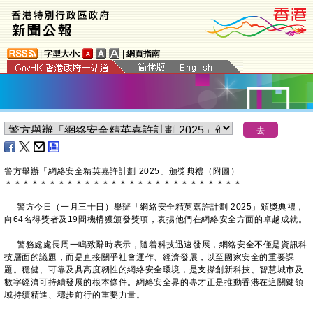
|
字型大小:
|
網頁指南
警方舉辦「網絡安全精英嘉許計劃 2025」頒獎典禮（附圖）
＊
＊
＊
＊
＊
＊
＊
＊
＊
＊
＊
＊
＊
＊
＊
＊
＊
＊
＊
＊
＊
＊
＊
＊
＊
＊
＊
警方今日（一月三十日）舉辦「網絡安全精英嘉許計劃 2025」頒獎典禮，
向64名得獎者及19間機構獲頒發獎項，表揚他們在網絡安全方面的卓越成就。
警務處處長周一鳴致辭時表示，隨着科技迅速發展，網絡安全不僅是資訊科
技層面的議題，而是直接關乎社會運作、經濟發展，以至國家安全的重要課
題。穩健、可靠及具高度韌性的網絡安全環境，是支撐創新科技、智慧城市及
數字經濟可持續發展的根本條件。網絡安全界的專才正是推動香港在這關鍵領
域持續精進、穩步前行的重要力量。