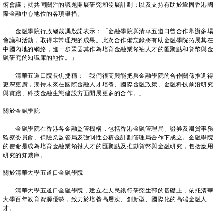
術會議；就共同關注的議題開展研究和發展計劃；以及支持有助於鞏固香港國
際金融中心地位的各項舉措。
金融學院行政總裁馮殷諾表示：「金融學院與清華五道口曾合作舉辦多場
會議和活動，取得非常理想的成果。此次合作備忘錄將有助金融學院拓展其在
中國內地的網絡，進一步鞏固其作為培育金融業領袖人才的匯聚點和貨幣與金
融研究的知識庫的地位。」
清華五道口院長焦捷稱：「我們很高興能把與金融學院的合作關係推進得
更深更廣，期待未來在國際金融人才培養、國際金融政策、金融科技前沿研究
與實踐、科技金融生態建設方面開展更多的合作。」
關於金融學院
金融學院在香港各金融監管機構，包括香港金融管理局、證券及期貨事務
監察委員會、保險業監管局及強制性公積金計劃管理局合作下成立。金融學院
的使命是成為培育金融業領袖人才的匯聚點及推動貨幣與金融研究，包括應用
研究的知識庫。
關於清華大學五道口金融學院
清華大學五道口金融學院，建立在人民銀行研究生部的基礎上，依托清華
大學百年教育資源優勢，致力於培養高層次、創新型、國際化的高端金融人
才。