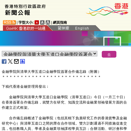
|
字型大小:
|
網頁指南
​金融學院與清華大學五道口金融學院簽署合作備忘錄（附圖）
＊
＊
＊
＊
＊
＊
＊
＊
＊
＊
＊
＊
＊
＊
＊
＊
＊
＊
＊
＊
＊
＊
＊
＊
＊
＊
＊
下稿代香港金融管理局發出︰
金融學院與清華大學五道口金融學院（清華五道口）今日（一月三十日）
在香港簽署合作備忘錄，就雙方在研究、知識交流和金融業領袖發展方面的合
作建立正式框架。
合作備忘錄概述了金融學院（包括其轄下負責研究工作的香港貨幣及金融
研究中心）與清華五道口之間的潛在合作領域。雙方計劃通過不同措施促進交
流，包括教職人員、學者及金融業領袖課程學員互訪；合辦活動、研討會和學