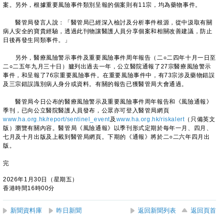
案。另外，根據重要風險事件類別呈報的個案則有11宗，均為藥物事件。
醫管局發言人說：「醫管局已經深入檢討及分析事件根源，從中汲取有關
病人安全的寶貴經驗，透過此刊物讓醫護人員分享個案和相關改善建議，防止
日後再發生同類事件。」
另外，醫療風險警示事件及重要風險事件周年報告（二○二四年十月一日至
二○二五年九月三十日）臚列出過去一年，公立醫院通報了27宗醫療風險警示
事件，和呈報了76宗重要風險事件。在重要風險事件中，有73宗涉及藥物錯誤
及三宗錯誤識別病人身分或資料。有關的報告已獲醫管局大會通過。
醫管局今日公布的醫療風險警示及重要風險事件周年報告和《風險通報》
季刊，已向公立醫院醫護人員發布，公眾亦可登入醫管局網頁
www.ha.org.hk/report/sentinel_event
及
www.ha.org.hk/riskalert
（只備英文
版）瀏覽有關內容。醫管局《風險通報》以季刊形式定期於每年一月、四月、
七月及十月出版及上載到醫管局網頁。下期的《通報》將於二○二六年四月出
版。
完
2026年1月30日（星期五）
香港時間16時00分
新聞資料庫
昨日新聞
返回新聞列表
返回頁首