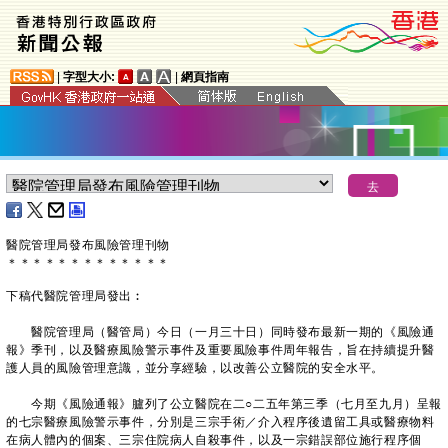
|
字型大小:
|
網頁指南
醫院管理局發布風險管理刊物
＊
＊
＊
＊
＊
＊
＊
＊
＊
＊
＊
＊
＊
下稿代醫院管理局發出︰
醫院管理局（醫管局）今日（一月三十日）同時發布最新一期的《風險通
報》季刊，以及醫療風險警示事件及重要風險事件周年報告，旨在持續提升醫
護人員的風險管理意識，並分享經驗，以改善公立醫院的安全水平。
今期《風險通報》臚列了公立醫院在二○二五年第三季（七月至九月）呈報
的七宗醫療風險警示事件，分別是三宗手術／介入程序後遺留工具或醫療物料
在病人體內的個案、三宗住院病人自殺事件，以及一宗錯誤部位施行程序個