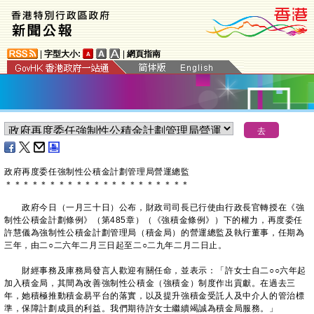
|
字型大小:
|
網頁指南
​政府再度委任強制性公積金計劃管理局營運總監
＊
＊
＊
＊
＊
＊
＊
＊
＊
＊
＊
＊
＊
＊
＊
＊
＊
＊
＊
＊
＊
政府今日（一月三十日）公布，財政司司長已行使由行政長官轉授在《強
制性公積金計劃條例》（第485章）（《強積金條例》）下的權力，再度委任
許慧儀為強制性公積金計劃管理局（積金局）的營運總監及執行董事，任期為
三年，由二○二六年二月三日起至二○二九年二月二日止。
財經事務及庫務局發言人歡迎有關任命，並表示：「許女士自二○○六年起
加入積金局，其間為改善強制性公積金（強積金）制度作出貢獻。在過去三
年，她積極推動積金易平台的落實，以及提升強積金受託人及中介人的管治標
準，保障計劃成員的利益。我們期待許女士繼續竭誠為積金局服務。」