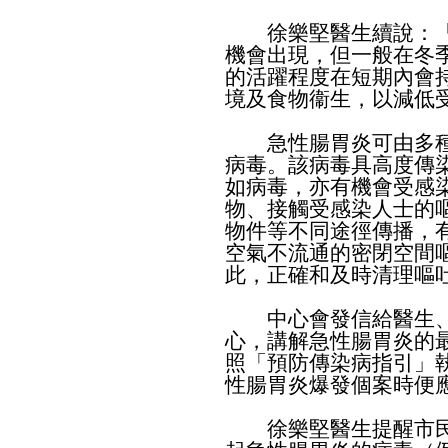
徐樂堅醫生續說：「
機會出現，但一般在冬
的活躍程度在短期內會
境及食物衞生，以減低
急性腸胃炎可由多種
病毒。該病毒具高度傳
如病毒，亦有機會受感
物、接觸受感染人士的
物件等不同途徑傳播，
空氣不流通的密閉空間
此，正確和及時清理嘔
中心會發信給醫生、
心，講解急性腸胃炎的
照「
預防傳染病指引
」
性腸胃炎爆發個案時便
徐樂堅醫生提醒市民