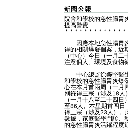
院舍和學校的急性腸胃
提高警覺
＊
＊
＊
＊
＊
＊
＊
＊
＊
＊
＊
＊
＊
​因應本地急性腸胃炎
得的相關爆發個案，近
（中心）今日（一月二
注意個人、環境及食物
中心總監徐樂堅醫生
和學校的急性腸胃炎爆
心在本月首兩周（一月
別錄得三宗（涉及18人
（一月十八至二十四日
至86人。本星期首四
得三宗（涉及23人）
數據，家庭醫學門診、
的急性腸胃炎活躍程度