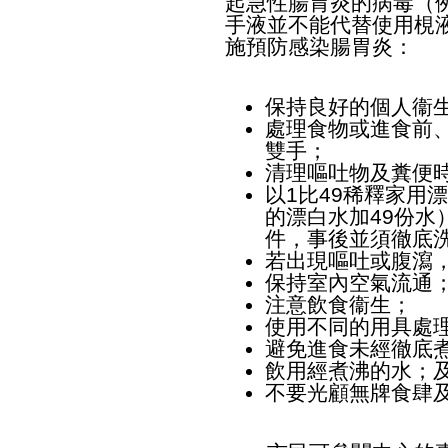
起急性腸胃炎的病毒（
手液並不能代替使用梘
施預防感染腸胃炎：
保持良好的個人衞
處理食物或進食前
雙手；
清理嘔吐物及糞便
以1比49稀釋家用漂
的漂白水加49份水
件，事後並須徹底
若出現嘔吐或腹瀉
保持室內空氣流通
注意飲食衞生；
使用不同的用具處
避免進食未經徹底
飲用經煮沸的水；
不要光顧無牌食肆