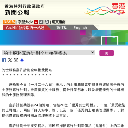
|
字型大小:
|
網頁指南
的士服務嘉許計劃全年接受提名
＊
＊
＊
＊
＊
＊
＊
＊
＊
＊
＊
＊
＊
＊
運輸署今日（一月二十六日）表示，的士服務質素委員會與運輸署合辦的
士服務嘉許計劃，推廣優質的士服務、提升行業形象，以及表揚優秀的士司機
和的士服務管理團隊。
嘉許計劃共設有24個獎項，包括20位「優秀的士司機」、一位「最受歡迎
的士司機」、兩個「好人好事」獎，以及一個「優秀的士服務管理團隊」，對
提供優質服務的司機及管理團隊予以肯定。
嘉許計劃全年接受提名。市民可掃描嘉許計劃宣傳品（見附件）上的二維