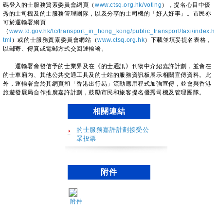
碼登入的士服務質素委員會網頁（
www.ctsq.org.hk/voting
），提名心目中優
秀的士司機及的士服務管理團隊，以及分享的士司機的「好人好事」。市民亦
可於運輸署網頁
（
www.td.gov.hk/tc/transport_in_hong_kong/public_transport/taxi/index.h
tml
）或的士服務質素委員會網站（
www.ctsq.org.hk
）下載並填妥提名表格，
以郵寄、傳真或電郵方式交回運輸署。
運輸署會發信予的士業界及在《的士通訊》刊物中介紹嘉許計劃，並會在
的士車廂內、其他公共交通工具及的士站的服務資訊板展示相關宣傳資料。此
外，運輸署會於其網頁和「香港出行易」流動應用程式加強宣傳，並會與香港
旅遊發展局合作推廣嘉許計劃，鼓勵市民和旅客提名優秀司機及管理團隊。
相關連結
的士服務嘉許計劃接受公
眾投票
附件
附件