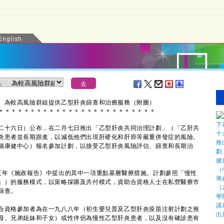
 為較高風險群組提供乙型肝炎篩查和治療服務（附圖）
＊
＊
＊
＊
＊
＊
＊
＊
＊
＊
＊
＊
＊
＊
＊
＊
＊
＊
＊
＊
＊
＊
＊
＊
＊
十六日）公布，在二月七日推出「乙型肝炎共同治理計劃」（「乙肝共
炎患者並長期跟進，以減低他們出現肝硬化和肝癌等嚴重併發症的風險。
稱康健中心）報名參加計劃，以接受乙型肝炎風險評估、篩查和長期治
年《施政報告》中提出的其中一項重點基層醫療措施。計劃參照「慢性
」）的服務模式，以策略採購及共付模式，資助合資格人士在私營醫療市
篩查。
資格參加者為在一九八八年（初生嬰兒普及乙型肝炎疫苗注射計劃之推
母、兄弟姐妹和子女）或性伴侶為慢性乙型肝炎患者，以及沒有確診患有