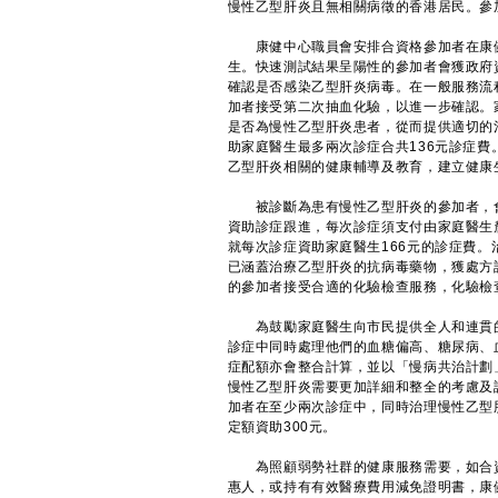
慢性乙型肝炎且無相關病徵的香港居民。參
康健中心職員會安排合資格參加者在康健
生。快速測試結果呈陽性的參加者會獲政府
確認是否感染乙型肝炎病毒。在一般服務流
加者接受第二次抽血化驗，以進一步確認。
是否為慢性乙型肝炎患者，從而提供適切的
助家庭醫生最多兩次診症合共136元診症
乙型肝炎相關的健康輔導及教育，建立健康
被診斷為患有慢性乙型肝炎的參加者，會
資助診症跟進，每次診症須支付由家庭醫生
就每次診症資助家庭醫生166元的診症費
已涵蓋治療乙型肝炎的抗病毒藥物，獲處方
的參加者接受合適的化驗檢查服務，化驗檢
為鼓勵家庭醫生向市民提供全人和連貫的
診症中同時處理他們的血糖偏高、糖尿病、
症配額亦會整合計算，並以「慢病共治計劃
慢性乙型肝炎需要更加詳細和整全的考慮及
加者在至少兩次診症中，同時治理慢性乙型
定額資助300元。
為照顧弱勢社群的健康服務需要，如合資
惠人，或持有有效醫療費用減免證明書，康