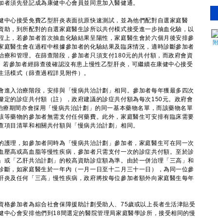
加者須先登記成為康健中心會員並同意加入醫健通。
中心接受免費乙型肝炎表面抗原快速測試，並為他們配對自選家庭醫
資助，到所配對的自選家庭醫生診所以共付模式接受進一步抽血化驗，以
程上，若參加者首次抽血化驗結果呈陽性，家庭醫生會於六個月後安排參
家庭醫生會在過程中根據參加者的化驗結果及臨床情況，適時診斷參加者
治療和管理。在篩查階段，參加者只須支付180元的共付額，而政府會資
費。若參加者經篩查後確認沒有患上慢性乙型肝炎，可繼續在康健中心接受
生活模式（篩查過程詳見附件）。
進入治療階段，安排與「慢病共治計劃」相同。參加者每年獲最多四次
釐定的診症共付額（註），政府建議的診症共付額為每次150元。政府會
。治療期間亦會採用「慢病共治計劃」的同一基本藥物名單，而該藥物名單
該等藥物的參加者無需支付任何藥費。此外，家庭醫生可安排有臨床需要
查項目清單和相關共付額與「慢病共治計劃」相同。
護理，如參加者同時為「慢病共治計劃」參加者，家庭醫生可在同一次
血壓高或高血脂等慢性疾病，參加者只需支付一次的診症共付額。至於診
」或「乙肝共治計劃」的較高資助診症額為準。由於一併治理「三高」和
診斷，如家庭醫生於一年內（一月一日至十二月三十一日），為同一位參
肝炎及任何「三高」慢性疾病，政府將按每位參加者額外向家庭醫生每年
格參加者為綜合社會保障援助計劃受助人、75歲或以上長者生活津貼受
健中心會安排他們到18間選定的醫院管理局家庭醫學診所，接受相同的慢