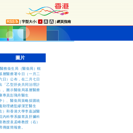
|
字型大小:
|
網頁指南
圖片