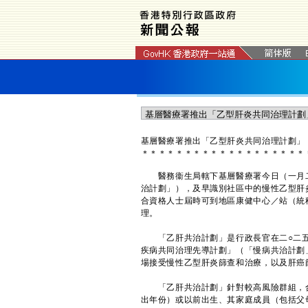
基層醫療署推出「乙型肝炎共同治理計劃」
＊
＊
＊
＊
＊
＊
＊
＊
＊
＊
＊
＊
＊
＊
＊
＊
＊
＊
＊
醫務衞生局轄下基層醫療署今日（一月二
治計劃」），及早識別社區中的慢性乙型肝
合資格人士屆時可到地區康健中心／站（統
理。
「乙肝共治計劃」是行政長官在二○二五
疾病共同治理先導計劃」（「慢病共治計劃
場接受慢性乙型肝炎篩查和治療，以及肝癌
「乙肝共治計劃」針對較高風險群組，合
出年份）或以前出生、其家庭成員（包括父