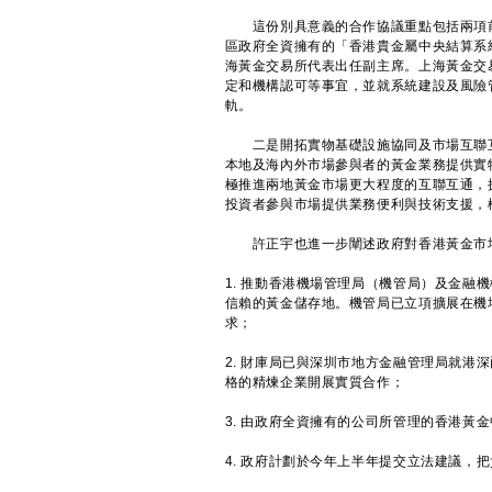
這份別具意義的合作協議重點包括兩項前
區政府全資擁有的「香港貴金屬中央結算系
海黃金交易所代表出任副主席。上海黃金交
定和機構認可等事宜，並就系統建設及風險
軌。
二是開拓實物基礎設施協同及市場互聯互
本地及海內外市場參與者的黃金業務提供實
極推進兩地黃金市場更大程度的互聯互通，
投資者參與市場提供業務便利與技術支援，
許正宇也進一步闡述政府對香港黃金市場
1. 推動香港機場管理局（機管局）及金融
信賴的黃金儲存地。機管局已立項擴展在機
求；
2. 財庫局已與深圳市地方金融管理局就港
格的精煉企業開展實質合作；
3. 由政府全資擁有的公司所管理的香港黃
4. 政府計劃於今年上半年提交立法建議，