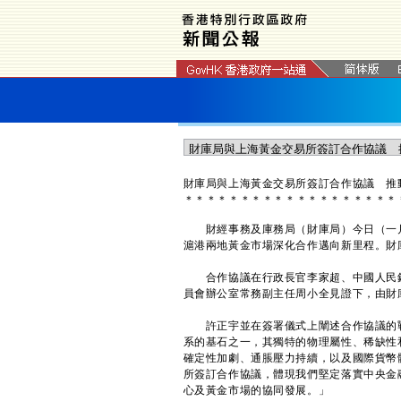
財庫局與上海黃金交易所簽訂合作協議 推
＊
＊
＊
＊
＊
＊
＊
＊
＊
＊
＊
＊
＊
＊
＊
＊
＊
＊
＊
財經事務及庫務局（財庫局）今日（一月
滬港兩地黃金市場深化合作邁向新里程。財
合作協議在行政長官李家超、中國人民銀
員會辦公室常務副主任周小全見證下，由財
許正宇並在簽署儀式上闡述合作協議的戰
系的基石之一，其獨特的物理屬性、稀缺性
確定性加劇、通脹壓力持續，以及國際貨幣
所簽訂合作協議，體現我們堅定落實中央金
心及黃金市場的協同發展。」