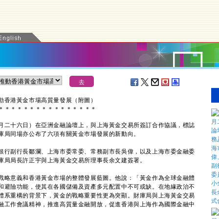
動香港黃金市場高質量發展（附圖）
＊
＊
＊
＊
＊
＊
＊
＊
＊
＊
＊
＊
＊
＊
＊
＊
二十六日）在亞洲金融論壇上，與上海黃金交易所簽訂合作協議，標誌
庫局同場亦公布了六項有關黃金巿場發展的新動向。
行副行長鄒瀾、上海市委常委、常務副市長吳偉，以及上海市委金融委
庫局局長許正宇與上海黃金交易所理事長余文建簽署。
略意義和香港黃金市場的整體發展藍圖。他說：「黃金作為全球金融體
和避險功能，使其在各國儲備及資產多元配置中不可或缺。在地緣政治不
體系重構的背景下，黃金的戰略重要性更為突顯。財庫局與上海黃金交易
融工作會議精神，推進高質量金融開放，促進香港與上海作為國際金融中