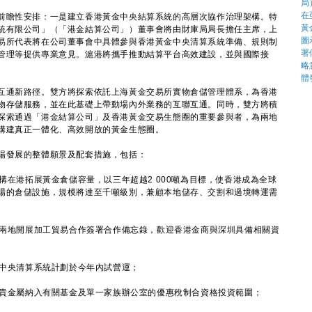
瞻性安排：一是建立香港黃金中央結算系統的高層次協作治理架構。特
統有限公司」（「港金結算公司」）董事會將由財庫局局長擔任主席，上
易所代表將在公司董事會中具體參與香港黃金中央清算系統準備、規則制
管理等提供專業意見。滬港將攜手推動結算平台高效建設，並與國際接
通新路徑。雙方將探索依託上海黃金交易所實物倉儲管理體系，為香港
物存儲服務，並在此基礎上帶動場內外業務的互聯互通。同時，雙方將積
探索通過「港金結算公司」及香港黃金交易生態圈的重要參與者，為兩地
構建真正一體化、高效開放的黃金生態圈。
發展的整體願景及配套措施，包括：
機構在港拓展黃金倉儲容量，以三年超越2 000噸為目標，使香港成為全球
場的倉儲設施，規模將達至千噸級別，兼顧本地儲存、交割和過境轉運需
深兩地開展加工貿易合作簽署合作備忘錄，歡迎香港金商與深圳具備相關資
金中央清算系統計劃於今年內試營運；
把貴金屬納入有關基金及單一家族辦公室的優惠稅制合資格投資範圍；