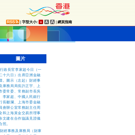
|
字型大小:
|
網頁指南
圖片